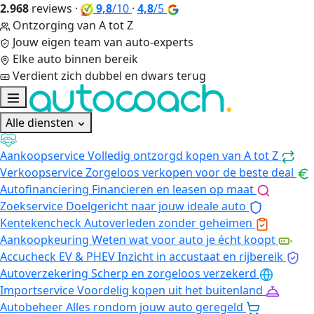
2.968
reviews
·
9,8
/10
·
4,8
/5
Ontzorging van A tot Z
Jouw eigen team van auto-experts
Elke auto binnen bereik
Verdient zich dubbel en dwars terug
Alle diensten
Aankoopservice
Volledig ontzorgd kopen van A tot Z
Verkoopservice
Zorgeloos verkopen voor de beste deal
Autofinanciering
Financieren en leasen op maat
Zoekservice
Doelgericht naar jouw ideale auto
Kentekencheck
Autoverleden zonder geheimen
Aankoopkeuring
Weten wat voor auto je écht koopt
Accucheck EV & PHEV
Inzicht in accustaat en rijbereik
Autoverzekering
Scherp en zorgeloos verzekerd
Importservice
Voordelig kopen uit het buitenland
Autobeheer
Alles rondom jouw auto geregeld