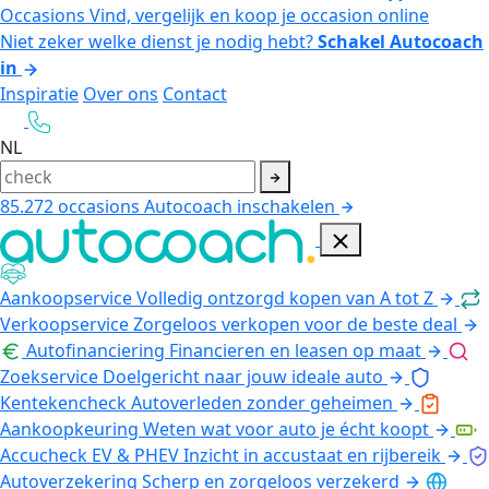
Occasions
Vind, vergelijk en koop je occasion online
Niet zeker welke dienst je nodig hebt?
Schakel Autocoach
in
Inspiratie
Over ons
Contact
NL
85.272
occasions
Autocoach inschakelen
Aankoopservice
Volledig ontzorgd kopen van A tot Z
Verkoopservice
Zorgeloos verkopen voor de beste deal
Autofinanciering
Financieren en leasen op maat
Zoekservice
Doelgericht naar jouw ideale auto
Kentekencheck
Autoverleden zonder geheimen
Aankoopkeuring
Weten wat voor auto je écht koopt
Accucheck EV & PHEV
Inzicht in accustaat en rijbereik
Autoverzekering
Scherp en zorgeloos verzekerd