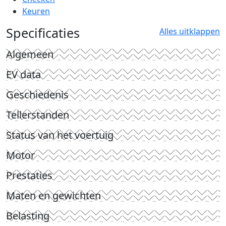
Keuren
Specificaties
Alles uitklappen
Algemeen
EV data
Geschiedenis
Tellerstanden
Status van het voertuig
Motor
Prestaties
Maten en gewichten
Belasting