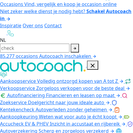
Occasions
Vind, vergelijk en koop je occasion online
Niet zeker welke dienst je nodig hebt?
Schakel Autocoach
in
Inspiratie
Over ons
Contact
NL
85.277
occasions
Autocoach inschakelen
Aankoopservice
Volledig ontzorgd kopen van A tot Z
Verkoopservice
Zorgeloos verkopen voor de beste deal
Autofinanciering
Financieren en leasen op maat
Zoekservice
Doelgericht naar jouw ideale auto
Kentekencheck
Autoverleden zonder geheimen
Aankoopkeuring
Weten wat voor auto je écht koopt
Accucheck EV & PHEV
Inzicht in accustaat en rijbereik
Autoverzekering
Scherp en zorgeloos verzekerd