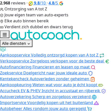
2.968
reviews
·
9,8
/10
·
4,8
/5
Ontzorging van A tot Z
Jouw eigen team van auto-experts
Elke auto binnen bereik
Verdient zich dubbel en dwars terug
Alle diensten
Aankoopservice
Volledig ontzorgd kopen van A tot Z
Verkoopservice
Zorgeloos verkopen voor de beste deal
Autofinanciering
Financieren en leasen op maat
Zoekservice
Doelgericht naar jouw ideale auto
Kentekencheck
Autoverleden zonder geheimen
Aankoopkeuring
Weten wat voor auto je écht koopt
Accucheck EV & PHEV
Inzicht in accustaat en rijbereik
Autoverzekering
Scherp en zorgeloos verzekerd
Importservice
Voordelig kopen uit het buitenland
Autobeheer
Alles rondom jouw auto geregeld