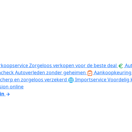
rkoopservice
Zorgeloos verkopen voor de beste deal
Aut
ncheck
Autoverleden zonder geheimen
Aankoopkeuring
cherp en zorgeloos verzekerd
Importservice
Voordelig 
sion online
in