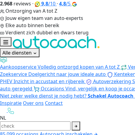
2.968
reviews
·
9,8
/10
·
4,8
/5
Ontzorging van A tot Z
Jouw eigen team van auto-experts
Elke auto binnen bereik
Verdient zich dubbel en dwars terug
Alle diensten
Aankoopservice
Volledig ontzorgd kopen van A tot Z
Ve
Zoekservice
Doelgericht naar jouw ideale auto
Kenteke
PHEV
Inzicht in accustaat en rijbereik
Autoverzekering
S
auto geregeld
Occasions
Vind, vergelijk en koop je occa
Niet zeker welke dienst je nodig hebt?
Schakel Autocoach 
Inspiratie
Over ons
Contact
NL
85.099
occasions
Autocoach inschakelen