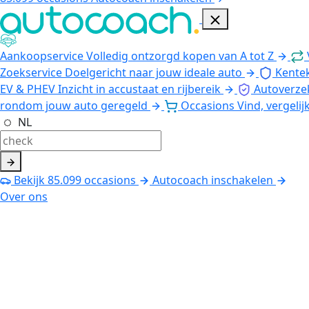
Aankoopservice
Volledig ontzorgd kopen van A tot Z
Zoekservice
Doelgericht naar jouw ideale auto
Kente
EV & PHEV
Inzicht in accustaat en rijbereik
Autoverze
rondom jouw auto geregeld
Occasions
Vind, vergelij
NL
Bekijk
85.099
occasions
Autocoach inschakelen
Over ons