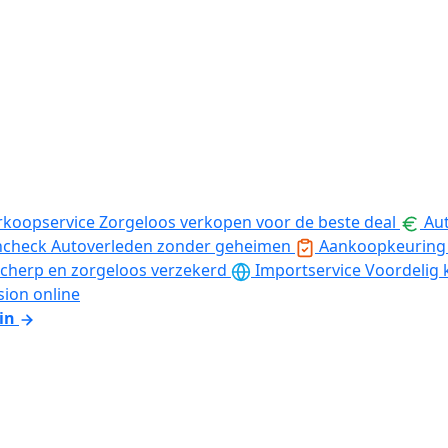
rkoopservice
Zorgeloos verkopen voor de beste deal
Aut
ncheck
Autoverleden zonder geheimen
Aankoopkeuring
cherp en zorgeloos verzekerd
Importservice
Voordelig 
sion online
in