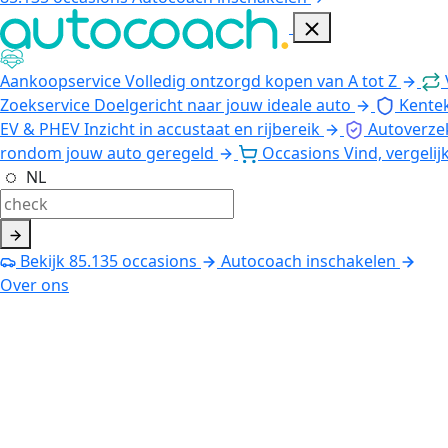
Aankoopservice
Volledig ontzorgd kopen van A tot Z
Zoekservice
Doelgericht naar jouw ideale auto
Kente
EV & PHEV
Inzicht in accustaat en rijbereik
Autoverze
rondom jouw auto geregeld
Occasions
Vind, vergelij
NL
Bekijk
85.135
occasions
Autocoach inschakelen
Over ons