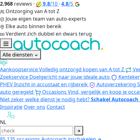
2.968
reviews
·
9,8
/10
·
4,8
/5
Ontzorging van A tot Z
Jouw eigen team van auto-experts
Elke auto binnen bereik
Verdient zich dubbel en dwars terug
Alle diensten
Aankoopservice
Volledig ontzorgd kopen van A tot Z
Ve
Zoekservice
Doelgericht naar jouw ideale auto
Kenteke
PHEV
Inzicht in accustaat en rijbereik
Autoverzekering
S
auto geregeld
Occasions
Vind, vergelijk en koop je occa
Niet zeker welke dienst je nodig hebt?
Schakel Autocoach 
Inspiratie
Over ons
Contact
NL
85.135
occasions
Autocoach inschakelen