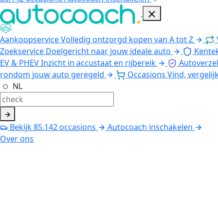
Aankoopservice
Volledig ontzorgd kopen van A tot Z
Zoekservice
Doelgericht naar jouw ideale auto
Kente
EV & PHEV
Inzicht in accustaat en rijbereik
Autoverze
rondom jouw auto geregeld
Occasions
Vind, vergelij
NL
Bekijk
85.142
occasions
Autocoach inschakelen
Over ons