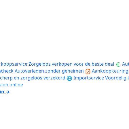
rkoopservice
Zorgeloos verkopen voor de beste deal
Aut
ncheck
Autoverleden zonder geheimen
Aankoopkeuring
cherp en zorgeloos verzekerd
Importservice
Voordelig 
sion online
in