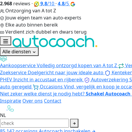
2.968
reviews
·
9,8
/10
·
4,8
/5
Ontzorging van A tot Z
Jouw eigen team van auto-experts
Elke auto binnen bereik
Verdient zich dubbel en dwars terug
Alle diensten
Aankoopservice
Volledig ontzorgd kopen van A tot Z
Ve
Zoekservice
Doelgericht naar jouw ideale auto
Kenteke
PHEV
Inzicht in accustaat en rijbereik
Autoverzekering
S
auto geregeld
Occasions
Vind, vergelijk en koop je occa
Niet zeker welke dienst je nodig hebt?
Schakel Autocoach 
Inspiratie
Over ons
Contact
NL
85.142
occasions
Autocoach inschakelen