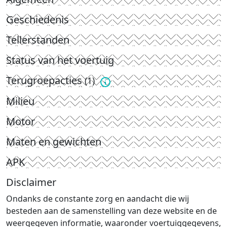
Geschiedenis
Tellerstanden
Status van het voertuig
Terugroepacties
(1)
Milieu
Motor
Maten en gewichten
APK
Disclaimer
Ondanks de constante zorg en aandacht die wij
besteden aan de samenstelling van deze website en de
weergegeven informatie, waaronder voertuiggegevens,