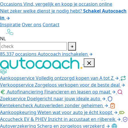
Occasions
Vind, vergelijk en koop je occasion online
Niet zeker welke dienst je nodig hebt?
Schakel Autocoach
in
Inspiratie
Over ons
Contact
NL
85.337
occasions
Autocoach inschakelen
Aankoopservice
Volledig ontzorgd kopen van A tot Z
Verkoopservice
Zorgeloos verkopen voor de beste deal
Autofinanciering
Financieren en leasen op maat
Zoekservice
Doelgericht naar jouw ideale auto
Kentekencheck
Autoverleden zonder geheimen
Aankoopkeuring
Weten wat voor auto je écht koopt
Accucheck EV & PHEV
Inzicht in accustaat en rijbereik
Autoverzekering
Scherp en zorgeloos verzekerd