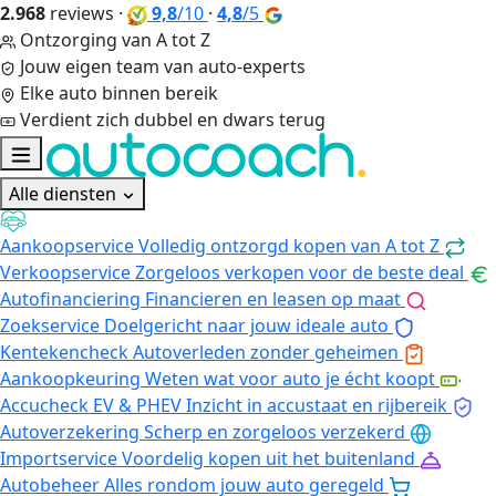
2.968
reviews
·
9,8
/10
·
4,8
/5
Ontzorging van A tot Z
Jouw eigen team van auto-experts
Elke auto binnen bereik
Verdient zich dubbel en dwars terug
Alle diensten
Aankoopservice
Volledig ontzorgd kopen van A tot Z
Verkoopservice
Zorgeloos verkopen voor de beste deal
Autofinanciering
Financieren en leasen op maat
Zoekservice
Doelgericht naar jouw ideale auto
Kentekencheck
Autoverleden zonder geheimen
Aankoopkeuring
Weten wat voor auto je écht koopt
Accucheck EV & PHEV
Inzicht in accustaat en rijbereik
Autoverzekering
Scherp en zorgeloos verzekerd
Importservice
Voordelig kopen uit het buitenland
Autobeheer
Alles rondom jouw auto geregeld