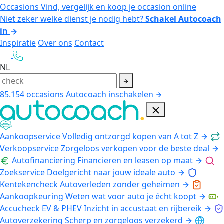
Occasions
Vind, vergelijk en koop je occasion online
Niet zeker welke dienst je nodig hebt?
Schakel Autocoach
in
Inspiratie
Over ons
Contact
NL
85.154
occasions
Autocoach inschakelen
Aankoopservice
Volledig ontzorgd kopen van A tot Z
Verkoopservice
Zorgeloos verkopen voor de beste deal
Autofinanciering
Financieren en leasen op maat
Zoekservice
Doelgericht naar jouw ideale auto
Kentekencheck
Autoverleden zonder geheimen
Aankoopkeuring
Weten wat voor auto je écht koopt
Accucheck EV & PHEV
Inzicht in accustaat en rijbereik
Autoverzekering
Scherp en zorgeloos verzekerd