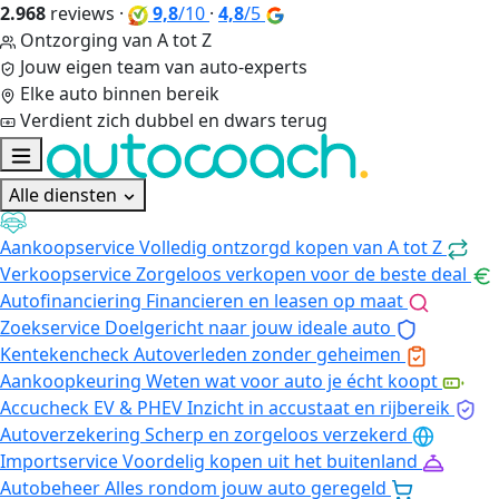
2.968
reviews
·
9,8
/10
·
4,8
/5
Ontzorging van A tot Z
Jouw eigen team van auto-experts
Elke auto binnen bereik
Verdient zich dubbel en dwars terug
Alle diensten
Aankoopservice
Volledig ontzorgd kopen van A tot Z
Verkoopservice
Zorgeloos verkopen voor de beste deal
Autofinanciering
Financieren en leasen op maat
Zoekservice
Doelgericht naar jouw ideale auto
Kentekencheck
Autoverleden zonder geheimen
Aankoopkeuring
Weten wat voor auto je écht koopt
Accucheck EV & PHEV
Inzicht in accustaat en rijbereik
Autoverzekering
Scherp en zorgeloos verzekerd
Importservice
Voordelig kopen uit het buitenland
Autobeheer
Alles rondom jouw auto geregeld