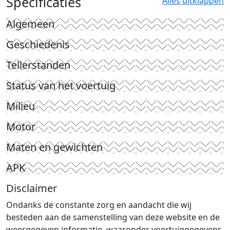
Specificaties
Alles uitklappen
Algemeen
Geschiedenis
Tellerstanden
Status van het voertuig
Milieu
Motor
Maten en gewichten
APK
Disclaimer
Ondanks de constante zorg en aandacht die wij
besteden aan de samenstelling van deze website en de
weergegeven informatie, waaronder voertuiggegevens,