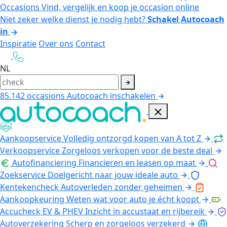
Occasions
Vind, vergelijk en koop je occasion online
Niet zeker welke dienst je nodig hebt?
Schakel Autocoach
in
Inspiratie
Over ons
Contact
NL
85.142
occasions
Autocoach inschakelen
Aankoopservice
Volledig ontzorgd kopen van A tot Z
Verkoopservice
Zorgeloos verkopen voor de beste deal
Autofinanciering
Financieren en leasen op maat
Zoekservice
Doelgericht naar jouw ideale auto
Kentekencheck
Autoverleden zonder geheimen
Aankoopkeuring
Weten wat voor auto je écht koopt
Accucheck EV & PHEV
Inzicht in accustaat en rijbereik
Autoverzekering
Scherp en zorgeloos verzekerd