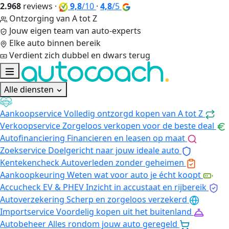
2.968
reviews
·
9,8
/10
·
4,8
/5
Ontzorging van A tot Z
Jouw eigen team van auto-experts
Elke auto binnen bereik
Verdient zich dubbel en dwars terug
Alle diensten
Aankoopservice
Volledig ontzorgd kopen van A tot Z
Verkoopservice
Zorgeloos verkopen voor de beste deal
Autofinanciering
Financieren en leasen op maat
Zoekservice
Doelgericht naar jouw ideale auto
Kentekencheck
Autoverleden zonder geheimen
Aankoopkeuring
Weten wat voor auto je écht koopt
Accucheck EV & PHEV
Inzicht in accustaat en rijbereik
Autoverzekering
Scherp en zorgeloos verzekerd
Importservice
Voordelig kopen uit het buitenland
Autobeheer
Alles rondom jouw auto geregeld