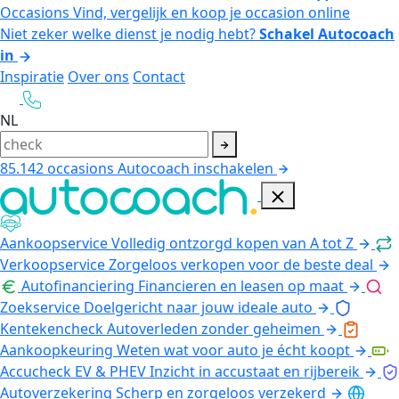
Occasions
Vind, vergelijk en koop je occasion online
Niet zeker welke dienst je nodig hebt?
Schakel Autocoach
in
Inspiratie
Over ons
Contact
NL
85.142
occasions
Autocoach inschakelen
Aankoopservice
Volledig ontzorgd kopen van A tot Z
Verkoopservice
Zorgeloos verkopen voor de beste deal
Autofinanciering
Financieren en leasen op maat
Zoekservice
Doelgericht naar jouw ideale auto
Kentekencheck
Autoverleden zonder geheimen
Aankoopkeuring
Weten wat voor auto je écht koopt
Accucheck EV & PHEV
Inzicht in accustaat en rijbereik
Autoverzekering
Scherp en zorgeloos verzekerd