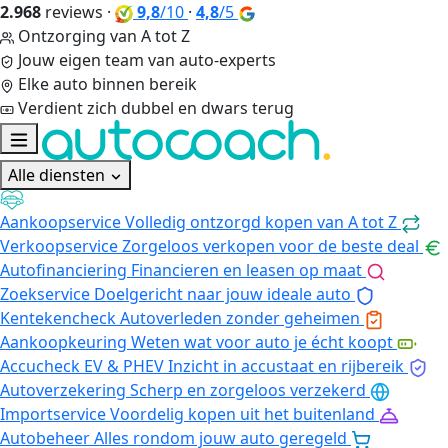
2.968
reviews
·
9,8
/10
·
4,8
/5
Ontzorging van A tot Z
Jouw eigen team van auto-experts
Elke auto binnen bereik
Verdient zich dubbel en dwars terug
Alle diensten
Aankoopservice
Volledig ontzorgd kopen van A tot Z
Verkoopservice
Zorgeloos verkopen voor de beste deal
Autofinanciering
Financieren en leasen op maat
Zoekservice
Doelgericht naar jouw ideale auto
Kentekencheck
Autoverleden zonder geheimen
Aankoopkeuring
Weten wat voor auto je écht koopt
Accucheck EV & PHEV
Inzicht in accustaat en rijbereik
Autoverzekering
Scherp en zorgeloos verzekerd
Importservice
Voordelig kopen uit het buitenland
Autobeheer
Alles rondom jouw auto geregeld