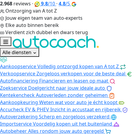
2.968
reviews
·
9,8
/10
·
4,8
/5
Ontzorging van A tot Z
Jouw eigen team van auto-experts
Elke auto binnen bereik
Verdient zich dubbel en dwars terug
Alle diensten
Aankoopservice
Volledig ontzorgd kopen van A tot Z
Verkoopservice
Zorgeloos verkopen voor de beste deal
Autofinanciering
Financieren en leasen op maat
Zoekservice
Doelgericht naar jouw ideale auto
Kentekencheck
Autoverleden zonder geheimen
Aankoopkeuring
Weten wat voor auto je écht koopt
Accucheck EV & PHEV
Inzicht in accustaat en rijbereik
Autoverzekering
Scherp en zorgeloos verzekerd
Importservice
Voordelig kopen uit het buitenland
Autobeheer
Alles rondom jouw auto geregeld