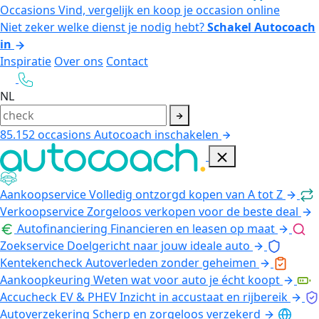
Occasions
Vind, vergelijk en koop je occasion online
Niet zeker welke dienst je nodig hebt?
Schakel Autocoach
in
Inspiratie
Over ons
Contact
NL
85.152
occasions
Autocoach inschakelen
Aankoopservice
Volledig ontzorgd kopen van A tot Z
Verkoopservice
Zorgeloos verkopen voor de beste deal
Autofinanciering
Financieren en leasen op maat
Zoekservice
Doelgericht naar jouw ideale auto
Kentekencheck
Autoverleden zonder geheimen
Aankoopkeuring
Weten wat voor auto je écht koopt
Accucheck EV & PHEV
Inzicht in accustaat en rijbereik
Autoverzekering
Scherp en zorgeloos verzekerd