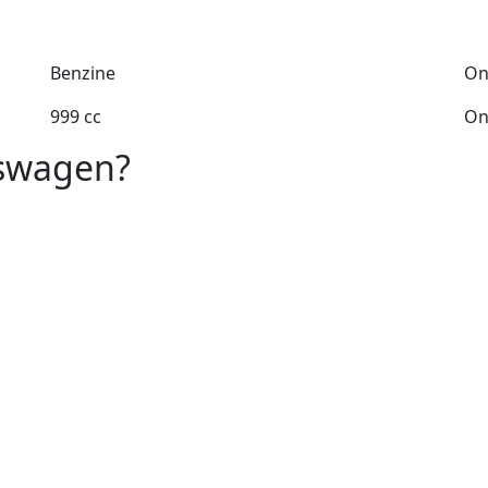
Benzine
On
999 cc
On
kswagen?