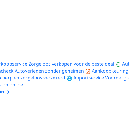
rkoopservice
Zorgeloos verkopen voor de beste deal
Aut
ncheck
Autoverleden zonder geheimen
Aankoopkeuring
cherp en zorgeloos verzekerd
Importservice
Voordelig 
sion online
in