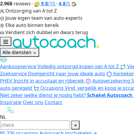
2.968
reviews
·
9,8
/10
·
4,8
/5
Ontzorging van A tot Z
Jouw eigen team van auto-experts
Elke auto binnen bereik
Verdient zich dubbel en dwars terug
Alle diensten
Aankoopservice
Volledig ontzorgd kopen van A tot Z
Ve
Zoekservice
Doelgericht naar jouw ideale auto
Kenteke
PHEV
Inzicht in accustaat en rijbereik
Autoverzekering
S
auto geregeld
Occasions
Vind, vergelijk en koop je occa
Niet zeker welke dienst je nodig hebt?
Schakel Autocoach 
Inspiratie
Over ons
Contact
NL
85.336
occasions
Autocoach inschakelen