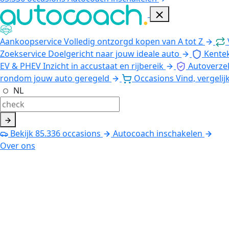
Aankoopservice
Volledig ontzorgd kopen van A tot Z
Zoekservice
Doelgericht naar jouw ideale auto
Kente
EV & PHEV
Inzicht in accustaat en rijbereik
Autoverze
rondom jouw auto geregeld
Occasions
Vind, vergelij
NL
Bekijk
85.336
occasions
Autocoach inschakelen
Over ons