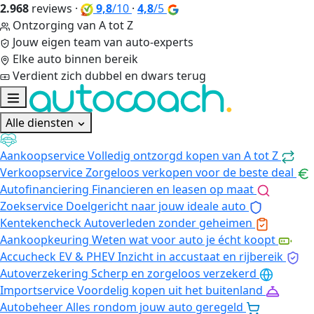
2.968
reviews
·
9,8
/10
·
4,8
/5
Ontzorging van A tot Z
Jouw eigen team van auto-experts
Elke auto binnen bereik
Verdient zich dubbel en dwars terug
Alle diensten
Aankoopservice
Volledig ontzorgd kopen van A tot Z
Verkoopservice
Zorgeloos verkopen voor de beste deal
Autofinanciering
Financieren en leasen op maat
Zoekservice
Doelgericht naar jouw ideale auto
Kentekencheck
Autoverleden zonder geheimen
Aankoopkeuring
Weten wat voor auto je écht koopt
Accucheck EV & PHEV
Inzicht in accustaat en rijbereik
Autoverzekering
Scherp en zorgeloos verzekerd
Importservice
Voordelig kopen uit het buitenland
Autobeheer
Alles rondom jouw auto geregeld