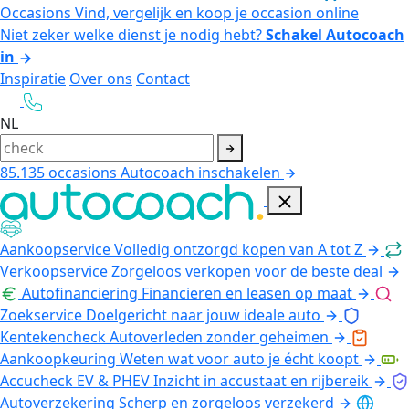
Occasions
Vind, vergelijk en koop je occasion online
Niet zeker welke dienst je nodig hebt?
Schakel Autocoach
in
Inspiratie
Over ons
Contact
NL
85.135
occasions
Autocoach inschakelen
Aankoopservice
Volledig ontzorgd kopen van A tot Z
Verkoopservice
Zorgeloos verkopen voor de beste deal
Autofinanciering
Financieren en leasen op maat
Zoekservice
Doelgericht naar jouw ideale auto
Kentekencheck
Autoverleden zonder geheimen
Aankoopkeuring
Weten wat voor auto je écht koopt
Accucheck EV & PHEV
Inzicht in accustaat en rijbereik
Autoverzekering
Scherp en zorgeloos verzekerd