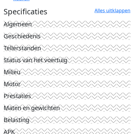
Specificaties
Alles uitklappen
Algemeen
Geschiedenis
Tellerstanden
Status van het voertuig
Milieu
Motor
Prestaties
Maten en gewichten
Belasting
APK