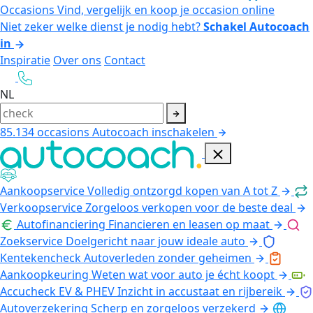
Occasions
Vind, vergelijk en koop je occasion online
Niet zeker welke dienst je nodig hebt?
Schakel Autocoach
in
Inspiratie
Over ons
Contact
NL
85.134
occasions
Autocoach inschakelen
Aankoopservice
Volledig ontzorgd kopen van A tot Z
Verkoopservice
Zorgeloos verkopen voor de beste deal
Autofinanciering
Financieren en leasen op maat
Zoekservice
Doelgericht naar jouw ideale auto
Kentekencheck
Autoverleden zonder geheimen
Aankoopkeuring
Weten wat voor auto je écht koopt
Accucheck EV & PHEV
Inzicht in accustaat en rijbereik
Autoverzekering
Scherp en zorgeloos verzekerd