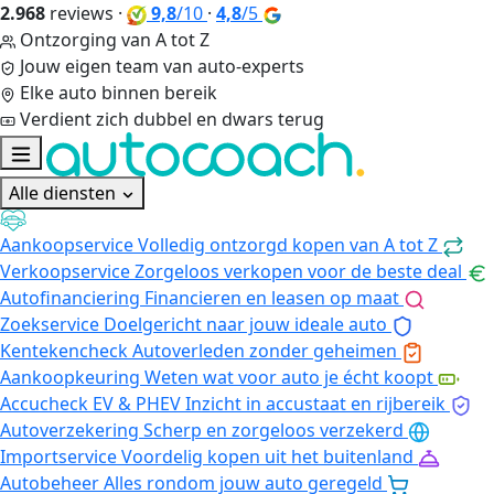
2.968
reviews
·
9,8
/10
·
4,8
/5
Ontzorging van A tot Z
Jouw eigen team van auto-experts
Elke auto binnen bereik
Verdient zich dubbel en dwars terug
Alle diensten
Aankoopservice
Volledig ontzorgd kopen van A tot Z
Verkoopservice
Zorgeloos verkopen voor de beste deal
Autofinanciering
Financieren en leasen op maat
Zoekservice
Doelgericht naar jouw ideale auto
Kentekencheck
Autoverleden zonder geheimen
Aankoopkeuring
Weten wat voor auto je écht koopt
Accucheck EV & PHEV
Inzicht in accustaat en rijbereik
Autoverzekering
Scherp en zorgeloos verzekerd
Importservice
Voordelig kopen uit het buitenland
Autobeheer
Alles rondom jouw auto geregeld