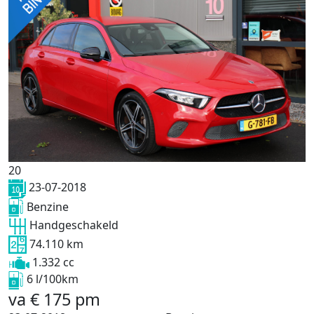
20
23-07-2018
Benzine
Handgeschakeld
74.110 km
1.332 cc
6 l/100km
va
€
175
pm