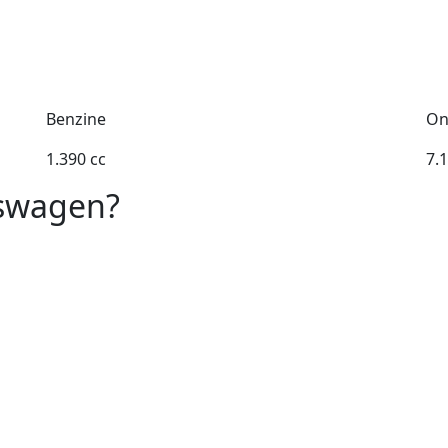
Benzine
On
1.390 cc
7.
kswagen?