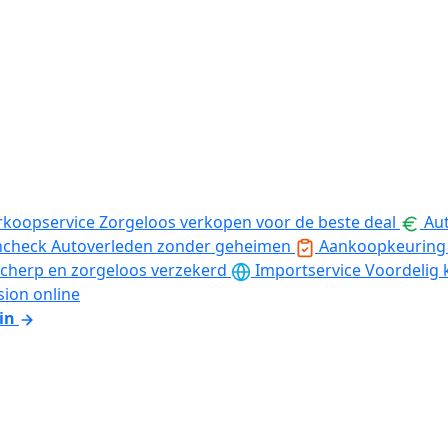
rkoopservice
Zorgeloos verkopen voor de beste deal
Aut
ncheck
Autoverleden zonder geheimen
Aankoopkeuring
cherp en zorgeloos verzekerd
Importservice
Voordelig 
sion online
in