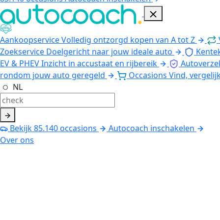
Aankoopservice
Volledig ontzorgd kopen van A tot Z
Zoekservice
Doelgericht naar jouw ideale auto
Kente
EV & PHEV
Inzicht in accustaat en rijbereik
Autoverze
rondom jouw auto geregeld
Occasions
Vind, vergelij
NL
Bekijk
85.140
occasions
Autocoach inschakelen
Over ons