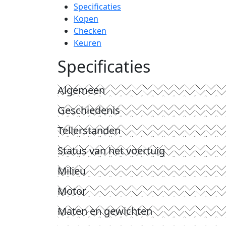
Specificaties
Kopen
Checken
Keuren
Specificaties
Algemeen
Geschiedenis
Tellerstanden
Status van het voertuig
Milieu
Motor
Maten en gewichten