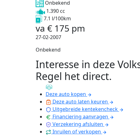
Onbekend
1.390 cc
7.1 l/100km
va
€
175
pm
27-02-2007
Onbekend
Interesse in deze Vol
Regel het direct
.
Deze auto kopen
Deze auto laten keuren
Uitgebreide kentekencheck
Financiering aanvragen
Verzekering afsluiten
Inruilen of verkopen