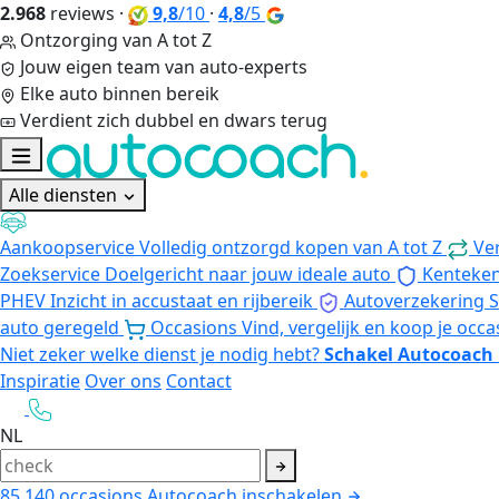
2.968
reviews
·
9,8
/10
·
4,8
/5
Ontzorging van A tot Z
Jouw eigen team van auto-experts
Elke auto binnen bereik
Verdient zich dubbel en dwars terug
Alle diensten
Aankoopservice
Volledig ontzorgd kopen van A tot Z
Ve
Zoekservice
Doelgericht naar jouw ideale auto
Kenteke
PHEV
Inzicht in accustaat en rijbereik
Autoverzekering
S
auto geregeld
Occasions
Vind, vergelijk en koop je occa
Niet zeker welke dienst je nodig hebt?
Schakel Autocoach 
Inspiratie
Over ons
Contact
NL
85.140
occasions
Autocoach inschakelen