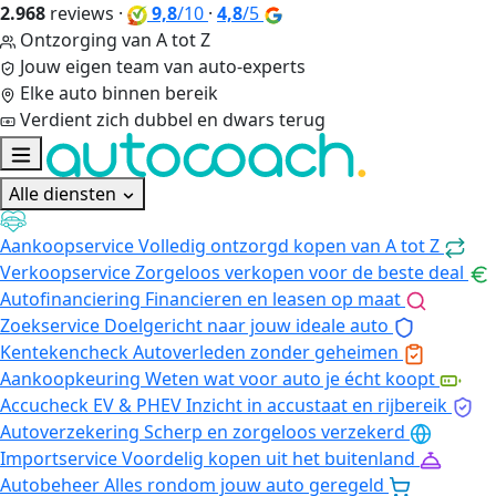
2.968
reviews
·
9,8
/10
·
4,8
/5
Ontzorging van A tot Z
Jouw eigen team van auto-experts
Elke auto binnen bereik
Verdient zich dubbel en dwars terug
Alle diensten
Aankoopservice
Volledig ontzorgd kopen van A tot Z
Verkoopservice
Zorgeloos verkopen voor de beste deal
Autofinanciering
Financieren en leasen op maat
Zoekservice
Doelgericht naar jouw ideale auto
Kentekencheck
Autoverleden zonder geheimen
Aankoopkeuring
Weten wat voor auto je écht koopt
Accucheck EV & PHEV
Inzicht in accustaat en rijbereik
Autoverzekering
Scherp en zorgeloos verzekerd
Importservice
Voordelig kopen uit het buitenland
Autobeheer
Alles rondom jouw auto geregeld