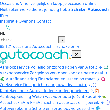
Occasions
Vind, vergelijk en koop je occasion online
Niet zeker welke dienst je nodig hebt?
Schakel Autocoach
in
Inspiratie
Over ons
Contact
NL
85.121
occasions
Autocoach inschakelen
Aankoopservice
Volledig ontzorgd kopen van A tot Z
Verkoopservice
Zorgeloos verkopen voor de beste deal
Autofinanciering
Financieren en leasen op maat
Zoekservice
Doelgericht naar jouw ideale auto
Kentekencheck
Autoverleden zonder geheimen
Aankoopkeuring
Weten wat voor auto je écht koopt
Accucheck EV & PHEV
Inzicht in accustaat en rijbereik
Autoverzekering
Scherp en zorgeloos verzekerd