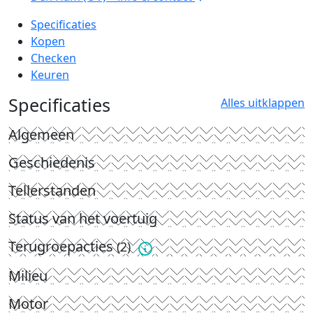
Specificaties
Kopen
Checken
Keuren
Specificaties
Alles uitklappen
Algemeen
Geschiedenis
Tellerstanden
Status van het voertuig
Terugroepacties
(2)
Milieu
Motor