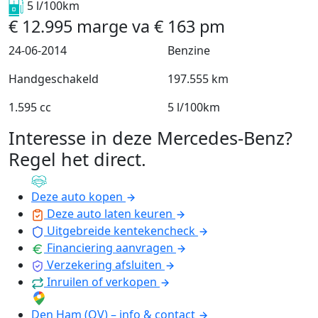
5 l/100km
€
12.995
marge
va
€
163
pm
24-06-2014
Benzine
Handgeschakeld
197.555 km
1.595 cc
5 l/100km
Interesse in deze Mercedes-Benz?
Regel het direct
.
Deze auto kopen
Deze auto laten keuren
Uitgebreide kentekencheck
Financiering aanvragen
Verzekering afsluiten
Inruilen of verkopen
Den Ham (OV) – info & contact