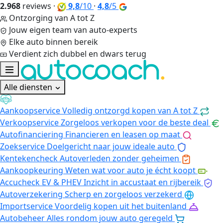
2.968
reviews
·
9,8
/10
·
4,8
/5
Ontzorging van A tot Z
Jouw eigen team van auto-experts
Elke auto binnen bereik
Verdient zich dubbel en dwars terug
Alle diensten
Aankoopservice
Volledig ontzorgd kopen van A tot Z
Verkoopservice
Zorgeloos verkopen voor de beste deal
Autofinanciering
Financieren en leasen op maat
Zoekservice
Doelgericht naar jouw ideale auto
Kentekencheck
Autoverleden zonder geheimen
Aankoopkeuring
Weten wat voor auto je écht koopt
Accucheck EV & PHEV
Inzicht in accustaat en rijbereik
Autoverzekering
Scherp en zorgeloos verzekerd
Importservice
Voordelig kopen uit het buitenland
Autobeheer
Alles rondom jouw auto geregeld