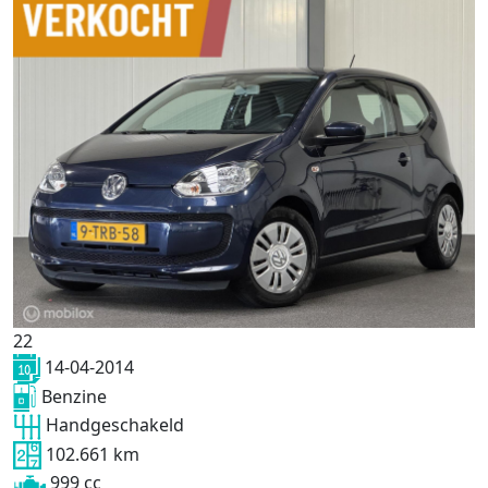
22
14-04-2014
Benzine
Handgeschakeld
102.661 km
999 cc