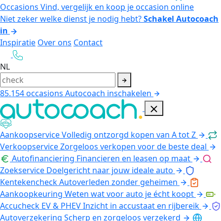
Occasions
Vind, vergelijk en koop je occasion online
Niet zeker welke dienst je nodig hebt?
Schakel Autocoach
in
Inspiratie
Over ons
Contact
NL
85.154
occasions
Autocoach inschakelen
Aankoopservice
Volledig ontzorgd kopen van A tot Z
Verkoopservice
Zorgeloos verkopen voor de beste deal
Autofinanciering
Financieren en leasen op maat
Zoekservice
Doelgericht naar jouw ideale auto
Kentekencheck
Autoverleden zonder geheimen
Aankoopkeuring
Weten wat voor auto je écht koopt
Accucheck EV & PHEV
Inzicht in accustaat en rijbereik
Autoverzekering
Scherp en zorgeloos verzekerd