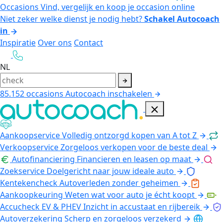
Occasions
Vind, vergelijk en koop je occasion online
Niet zeker welke dienst je nodig hebt?
Schakel Autocoach
in
Inspiratie
Over ons
Contact
NL
85.152
occasions
Autocoach inschakelen
Aankoopservice
Volledig ontzorgd kopen van A tot Z
Verkoopservice
Zorgeloos verkopen voor de beste deal
Autofinanciering
Financieren en leasen op maat
Zoekservice
Doelgericht naar jouw ideale auto
Kentekencheck
Autoverleden zonder geheimen
Aankoopkeuring
Weten wat voor auto je écht koopt
Accucheck EV & PHEV
Inzicht in accustaat en rijbereik
Autoverzekering
Scherp en zorgeloos verzekerd