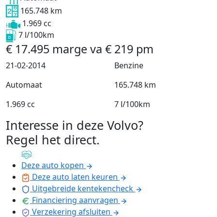
165.748 km
1.969 cc
7 l/100km
€
17.495
marge
va
€
219
pm
21-02-2014
Benzine
Automaat
165.748 km
1.969 cc
7 l/100km
Interesse in deze Volvo?
Regel het direct
.
Deze auto kopen
Deze auto laten keuren
Uitgebreide kentekencheck
Financiering aanvragen
Verzekering afsluiten