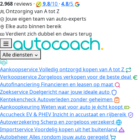
2.968
reviews
·
9,8
/10
·
4,8
/5
Ontzorging van A tot Z
Jouw eigen team van auto-experts
Elke auto binnen bereik
Verdient zich dubbel en dwars terug
Alle diensten
Aankoopservice
Volledig ontzorgd kopen van A tot Z
Verkoopservice
Zorgeloos verkopen voor de beste deal
Autofinanciering
Financieren en leasen op maat
Zoekservice
Doelgericht naar jouw ideale auto
Kentekencheck
Autoverleden zonder geheimen
Aankoopkeuring
Weten wat voor auto je écht koopt
Accucheck EV & PHEV
Inzicht in accustaat en rijbereik
Autoverzekering
Scherp en zorgeloos verzekerd
Importservice
Voordelig kopen uit het buitenland
Autobeheer
Alles rondom jouw auto geregeld