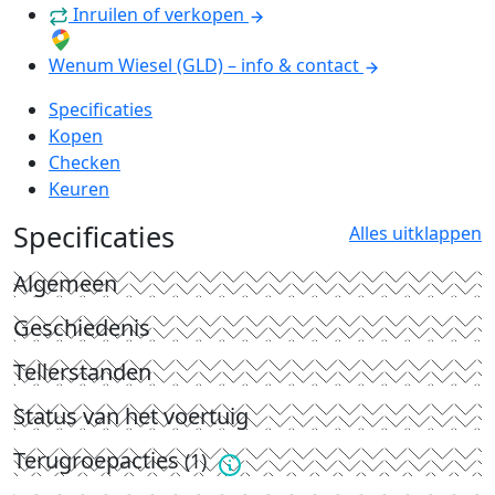
Inruilen of verkopen
Wenum Wiesel (GLD) – info & contact
Specificaties
Kopen
Checken
Keuren
Specificaties
Alles uitklappen
Algemeen
Geschiedenis
Tellerstanden
Status van het voertuig
Terugroepacties
(1)