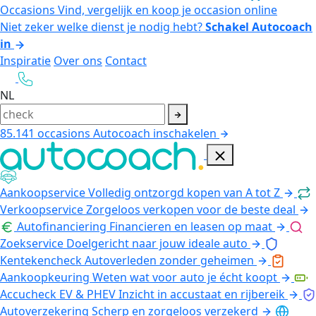
Occasions
Vind, vergelijk en koop je occasion online
Niet zeker welke dienst je nodig hebt?
Schakel Autocoach
in
Inspiratie
Over ons
Contact
NL
85.141
occasions
Autocoach inschakelen
Aankoopservice
Volledig ontzorgd kopen van A tot Z
Verkoopservice
Zorgeloos verkopen voor de beste deal
Autofinanciering
Financieren en leasen op maat
Zoekservice
Doelgericht naar jouw ideale auto
Kentekencheck
Autoverleden zonder geheimen
Aankoopkeuring
Weten wat voor auto je écht koopt
Accucheck EV & PHEV
Inzicht in accustaat en rijbereik
Autoverzekering
Scherp en zorgeloos verzekerd