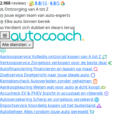
2.968
reviews
·
9,8
/10
·
4,8
/5
Ontzorging van A tot Z
Jouw eigen team van auto-experts
Elke auto binnen bereik
Verdient zich dubbel en dwars terug
Alle diensten
Aankoopservice
Volledig ontzorgd kopen van A tot Z
Verkoopservice
Zorgeloos verkopen voor de beste deal
Autofinanciering
Financieren en leasen op maat
Zoekservice
Doelgericht naar jouw ideale auto
Kentekencheck
Autoverleden zonder geheimen
Aankoopkeuring
Weten wat voor auto je écht koopt
Accucheck EV & PHEV
Inzicht in accustaat en rijbereik
Autoverzekering
Scherp en zorgeloos verzekerd
Importservice
Voordelig kopen uit het buitenland
Autobeheer
Alles rondom jouw auto geregeld