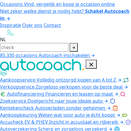
Occasions
Vind, vergelijk en koop je occasion online
Niet zeker welke dienst je nodig hebt?
Schakel Autocoach
in
Inspiratie
Over ons
Contact
NL
85.330
occasions
Autocoach inschakelen
Aankoopservice
Volledig ontzorgd kopen van A tot Z
Verkoopservice
Zorgeloos verkopen voor de beste deal
Autofinanciering
Financieren en leasen op maat
Zoekservice
Doelgericht naar jouw ideale auto
Kentekencheck
Autoverleden zonder geheimen
Aankoopkeuring
Weten wat voor auto je écht koopt
Accucheck EV & PHEV
Inzicht in accustaat en rijbereik
Autoverzekering
Scherp en zorgeloos verzekerd