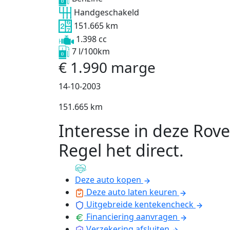
Handgeschakeld
151.665 km
1.398 cc
7 l/100km
€
1.990
marge
14-10-2003
151.665 km
Interesse in deze Rove
Regel het direct
.
Deze auto kopen
Deze auto laten keuren
Uitgebreide kentekencheck
Financiering aanvragen
Verzekering afsluiten