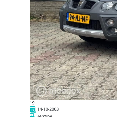
19
14-10-2003
Benzine