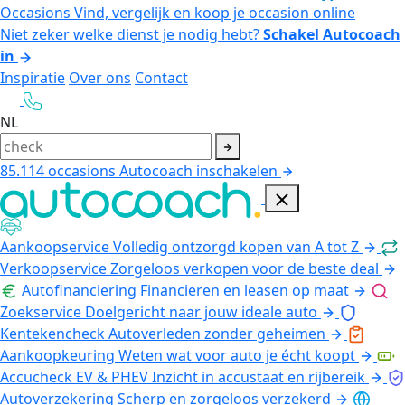
Occasions
Vind, vergelijk en koop je occasion online
Niet zeker welke dienst je nodig hebt?
Schakel Autocoach
in
Inspiratie
Over ons
Contact
NL
85.114
occasions
Autocoach inschakelen
Aankoopservice
Volledig ontzorgd kopen van A tot Z
Verkoopservice
Zorgeloos verkopen voor de beste deal
Autofinanciering
Financieren en leasen op maat
Zoekservice
Doelgericht naar jouw ideale auto
Kentekencheck
Autoverleden zonder geheimen
Aankoopkeuring
Weten wat voor auto je écht koopt
Accucheck EV & PHEV
Inzicht in accustaat en rijbereik
Autoverzekering
Scherp en zorgeloos verzekerd