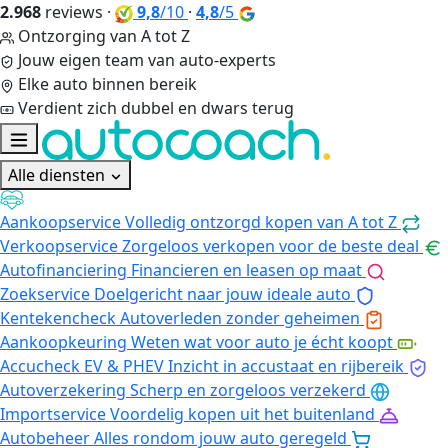
2.968
reviews
·
9,8
/10
·
4,8
/5
Ontzorging van A tot Z
Jouw eigen team van auto-experts
Elke auto binnen bereik
Verdient zich dubbel en dwars terug
Alle diensten
Aankoopservice
Volledig ontzorgd kopen van A tot Z
Verkoopservice
Zorgeloos verkopen voor de beste deal
Autofinanciering
Financieren en leasen op maat
Zoekservice
Doelgericht naar jouw ideale auto
Kentekencheck
Autoverleden zonder geheimen
Aankoopkeuring
Weten wat voor auto je écht koopt
Accucheck EV & PHEV
Inzicht in accustaat en rijbereik
Autoverzekering
Scherp en zorgeloos verzekerd
Importservice
Voordelig kopen uit het buitenland
Autobeheer
Alles rondom jouw auto geregeld