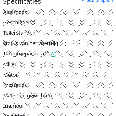
Specificaties
Alles uitklappen
Algemeen
Geschiedenis
Tellerstanden
Status van het voertuig
Terugroepacties
(1)
Milieu
Motor
Prestaties
Maten en gewichten
Interieur