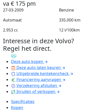
va
€
175
pm
27-03-2009
Benzine
Automaat
335.000 km
2.953 cc
12 l/100km
Interesse in deze Volvo?
Regel het direct
.
Deze auto kopen
Deze auto laten keuren
Uitgebreide kentekencheck
Financiering aanvragen
Verzekering afsluiten
Inruilen of verkopen
Specificaties
Kopen