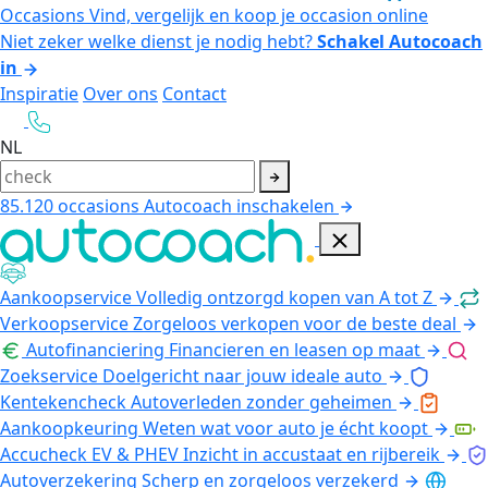
Occasions
Vind, vergelijk en koop je occasion online
Niet zeker welke dienst je nodig hebt?
Schakel Autocoach
in
Inspiratie
Over ons
Contact
NL
85.120
occasions
Autocoach inschakelen
Aankoopservice
Volledig ontzorgd kopen van A tot Z
Verkoopservice
Zorgeloos verkopen voor de beste deal
Autofinanciering
Financieren en leasen op maat
Zoekservice
Doelgericht naar jouw ideale auto
Kentekencheck
Autoverleden zonder geheimen
Aankoopkeuring
Weten wat voor auto je écht koopt
Accucheck EV & PHEV
Inzicht in accustaat en rijbereik
Autoverzekering
Scherp en zorgeloos verzekerd