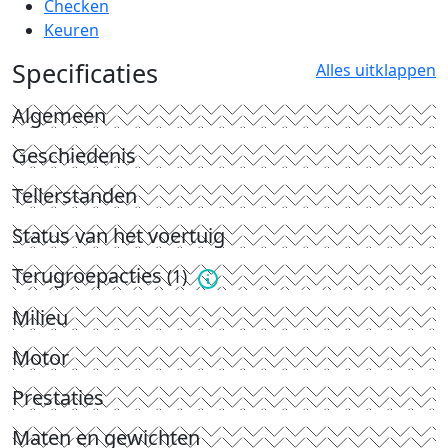
Checken
Keuren
Specificaties
Alles uitklappen
Algemeen
Geschiedenis
Tellerstanden
Status van het voertuig
Terugroepacties
(1)
Milieu
Motor
Prestaties
Maten en gewichten