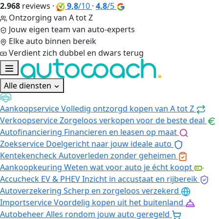
2.968
reviews
·
9,8
/10
·
4,8
/5
Ontzorging van A tot Z
Jouw eigen team van auto-experts
Elke auto binnen bereik
Verdient zich dubbel en dwars terug
Alle diensten
Aankoopservice
Volledig ontzorgd kopen van A tot Z
Verkoopservice
Zorgeloos verkopen voor de beste deal
Autofinanciering
Financieren en leasen op maat
Zoekservice
Doelgericht naar jouw ideale auto
Kentekencheck
Autoverleden zonder geheimen
Aankoopkeuring
Weten wat voor auto je écht koopt
Accucheck EV & PHEV
Inzicht in accustaat en rijbereik
Autoverzekering
Scherp en zorgeloos verzekerd
Importservice
Voordelig kopen uit het buitenland
Autobeheer
Alles rondom jouw auto geregeld