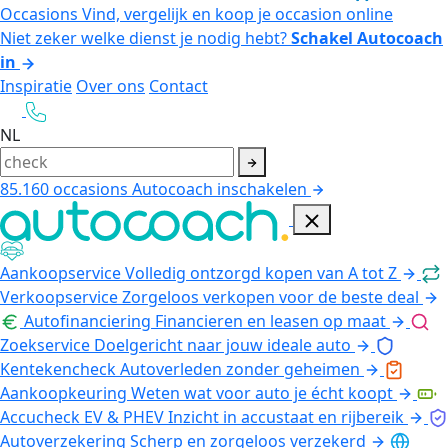
Occasions
Vind, vergelijk en koop je occasion online
Niet zeker welke dienst je nodig hebt?
Schakel Autocoach
in
Inspiratie
Over ons
Contact
NL
85.160
occasions
Autocoach inschakelen
Aankoopservice
Volledig ontzorgd kopen van A tot Z
Verkoopservice
Zorgeloos verkopen voor de beste deal
Autofinanciering
Financieren en leasen op maat
Zoekservice
Doelgericht naar jouw ideale auto
Kentekencheck
Autoverleden zonder geheimen
Aankoopkeuring
Weten wat voor auto je écht koopt
Accucheck EV & PHEV
Inzicht in accustaat en rijbereik
Autoverzekering
Scherp en zorgeloos verzekerd