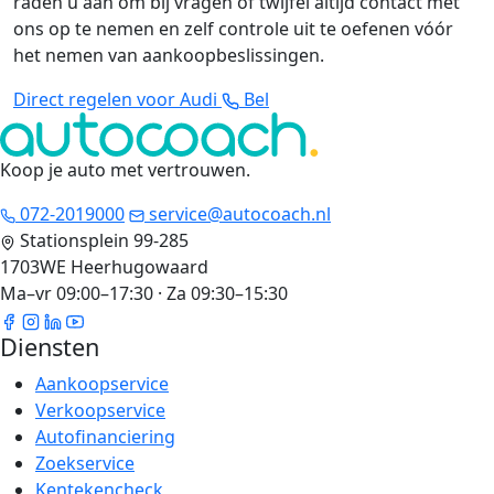
raden u aan om bij vragen of twijfel altijd contact met
ons op te nemen en zelf controle uit te oefenen vóór
het nemen van aankoopbeslissingen.
Direct regelen voor Audi
Bel
Koop je auto met vertrouwen
.
072-2019000
service@autocoach.nl
Stationsplein 99-285
1703WE Heerhugowaard
Ma–vr 09:00–17:30 · Za 09:30–15:30
Diensten
Aankoopservice
Verkoopservice
Autofinanciering
Zoekservice
Kentekencheck