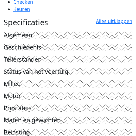
Checken
Keuren
Specificaties
Alles uitklappen
Algemeen
Geschiedenis
Tellerstanden
Status van het voertuig
Milieu
Motor
Prestaties
Maten en gewichten
Belasting