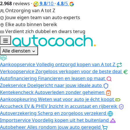
2.968
reviews
·
9,8
/10
·
4,8
/5
Ontzorging van A tot Z
Jouw eigen team van auto-experts
Elke auto binnen bereik
Verdient zich dubbel en dwars terug
Alle diensten
Aankoopservice
Volledig ontzorgd kopen van A tot Z
Verkoopservice
Zorgeloos verkopen voor de beste deal
Autofinanciering
Financieren en leasen op maat
Zoekservice
Doelgericht naar jouw ideale auto
Kentekencheck
Autoverleden zonder geheimen
Aankoopkeuring
Weten wat voor auto je écht koopt
Accucheck EV & PHEV
Inzicht in accustaat en rijbereik
Autoverzekering
Scherp en zorgeloos verzekerd
Importservice
Voordelig kopen uit het buitenland
Autobeheer
Alles rondom jouw auto geregeld