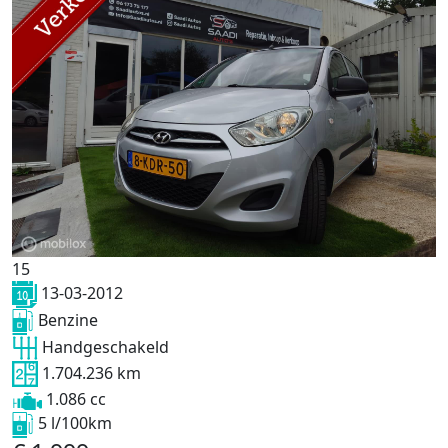
15
13-03-2012
Benzine
Handgeschakeld
1.704.236 km
1.086 cc
5 l/100km