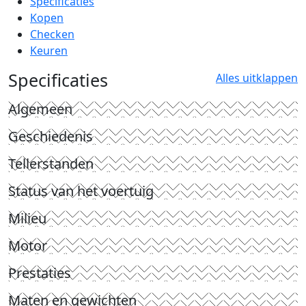
Specificaties
Kopen
Checken
Keuren
Specificaties
Alles uitklappen
Algemeen
Geschiedenis
Tellerstanden
Status van het voertuig
Milieu
Motor
Prestaties
Maten en gewichten