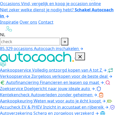
Occasions
Vind, vergelijk en koop je occasion online
Niet zeker welke dienst je nodig hebt?
Schakel Autocoach
in
Inspiratie
Over ons
Contact
NL
85.329
occasions
Autocoach inschakelen
Aankoopservice
Volledig ontzorgd kopen van A tot Z
Verkoopservice
Zorgeloos verkopen voor de beste deal
Autofinanciering
Financieren en leasen op maat
Zoekservice
Doelgericht naar jouw ideale auto
Kentekencheck
Autoverleden zonder geheimen
Aankoopkeuring
Weten wat voor auto je écht koopt
Accucheck EV & PHEV
Inzicht in accustaat en rijbereik
Autoverzekering
Scherp en zorgeloos verzekerd