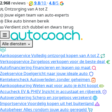
2.968
reviews
·
9,8
/10
·
4,8
/5
Ontzorging van A tot Z
Jouw eigen team van auto-experts
Elke auto binnen bereik
Verdient zich dubbel en dwars terug
Alle diensten
Aankoopservice
Volledig ontzorgd kopen van A tot Z
Verkoopservice
Zorgeloos verkopen voor de beste deal
Autofinanciering
Financieren en leasen op maat
Zoekservice
Doelgericht naar jouw ideale auto
Kentekencheck
Autoverleden zonder geheimen
Aankoopkeuring
Weten wat voor auto je écht koopt
Accucheck EV & PHEV
Inzicht in accustaat en rijbereik
Autoverzekering
Scherp en zorgeloos verzekerd
Importservice
Voordelig kopen uit het buitenland
Autobeheer
Alles rondom jouw auto geregeld