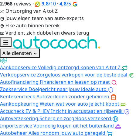
2.968
reviews
·
9,8
/10
·
4,8
/5
Ontzorging van A tot Z
Jouw eigen team van auto-experts
Elke auto binnen bereik
Verdient zich dubbel en dwars terug
Alle diensten
Aankoopservice
Volledig ontzorgd kopen van A tot Z
Verkoopservice
Zorgeloos verkopen voor de beste deal
Autofinanciering
Financieren en leasen op maat
Zoekservice
Doelgericht naar jouw ideale auto
Kentekencheck
Autoverleden zonder geheimen
Aankoopkeuring
Weten wat voor auto je écht koopt
Accucheck EV & PHEV
Inzicht in accustaat en rijbereik
Autoverzekering
Scherp en zorgeloos verzekerd
Importservice
Voordelig kopen uit het buitenland
Autobeheer
Alles rondom jouw auto geregeld