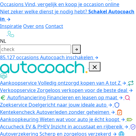
Occasions
Vind, vergelijk en koop je occasion online
Niet zeker welke dienst je nodig hebt?
Schakel Autocoach
in
Inspiratie
Over ons
Contact
NL
85.127
occasions
Autocoach inschakelen
Aankoopservice
Volledig ontzorgd kopen van A tot Z
Verkoopservice
Zorgeloos verkopen voor de beste deal
Autofinanciering
Financieren en leasen op maat
Zoekservice
Doelgericht naar jouw ideale auto
Kentekencheck
Autoverleden zonder geheimen
Aankoopkeuring
Weten wat voor auto je écht koopt
Accucheck EV & PHEV
Inzicht in accustaat en rijbereik
Autoverzekering
Scherp en zorgeloos verzekerd