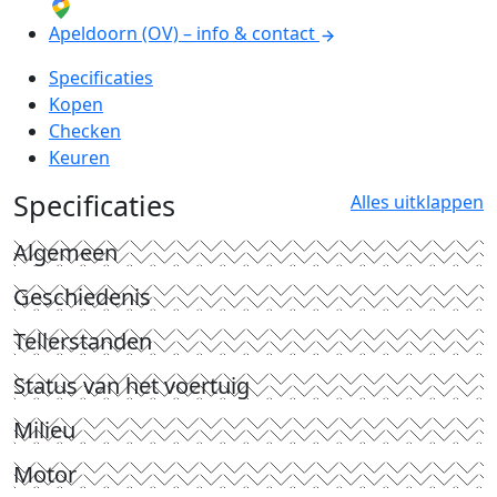
Apeldoorn (OV) – info & contact
Specificaties
Kopen
Checken
Keuren
Specificaties
Alles uitklappen
Algemeen
Geschiedenis
Tellerstanden
Status van het voertuig
Milieu
Motor