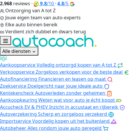
2.968
reviews
·
9,8
/10
·
4,8
/5
Ontzorging van A tot Z
Jouw eigen team van auto-experts
Elke auto binnen bereik
Verdient zich dubbel en dwars terug
Alle diensten
Aankoopservice
Volledig ontzorgd kopen van A tot Z
Verkoopservice
Zorgeloos verkopen voor de beste deal
Autofinanciering
Financieren en leasen op maat
Zoekservice
Doelgericht naar jouw ideale auto
Kentekencheck
Autoverleden zonder geheimen
Aankoopkeuring
Weten wat voor auto je écht koopt
Accucheck EV & PHEV
Inzicht in accustaat en rijbereik
Autoverzekering
Scherp en zorgeloos verzekerd
Importservice
Voordelig kopen uit het buitenland
Autobeheer
Alles rondom jouw auto geregeld