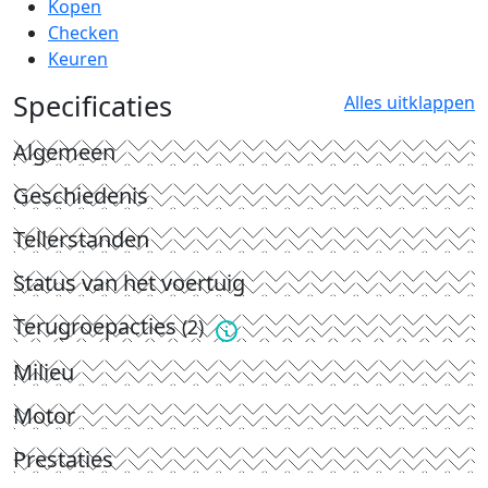
Kopen
Checken
Keuren
Specificaties
Alles uitklappen
Algemeen
Geschiedenis
Tellerstanden
Status van het voertuig
Terugroepacties
(2)
Milieu
Motor
Prestaties