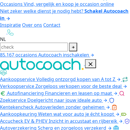
Occasions
Vind, vergelijk en koop je occasion online
Niet zeker welke dienst je nodig hebt?
Schakel Autocoach
in
Inspiratie
Over ons
Contact
NL
85.167
occasions
Autocoach inschakelen
Aankoopservice
Volledig ontzorgd kopen van A tot Z
Verkoopservice
Zorgeloos verkopen voor de beste deal
Autofinanciering
Financieren en leasen op maat
Zoekservice
Doelgericht naar jouw ideale auto
Kentekencheck
Autoverleden zonder geheimen
Aankoopkeuring
Weten wat voor auto je écht koopt
Accucheck EV & PHEV
Inzicht in accustaat en rijbereik
Autoverzekering
Scherp en zorgeloos verzekerd