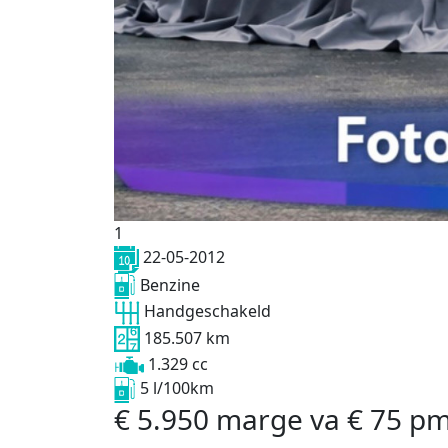
1
22-05-2012
Benzine
Handgeschakeld
185.507 km
1.329 cc
5 l/100km
€
5.950
marge
va
€
75
p