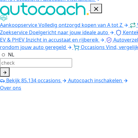
Aankoopservice
Volledig ontzorgd kopen van A tot Z
Zoekservice
Doelgericht naar jouw ideale auto
Kente
EV & PHEV
Inzicht in accustaat en rijbereik
Autoverze
rondom jouw auto geregeld
Occasions
Vind, vergelij
NL
Bekijk
85.134
occasions
Autocoach inschakelen
Over ons