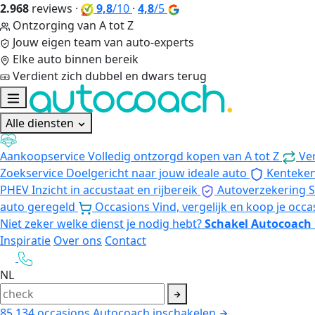
2.968
reviews
·
9,8
/10
·
4,8
/5
Ontzorging van A tot Z
Jouw eigen team van auto-experts
Elke auto binnen bereik
Verdient zich dubbel en dwars terug
Alle diensten
Aankoopservice
Volledig ontzorgd kopen van A tot Z
Ve
Zoekservice
Doelgericht naar jouw ideale auto
Kenteke
PHEV
Inzicht in accustaat en rijbereik
Autoverzekering
S
auto geregeld
Occasions
Vind, vergelijk en koop je occa
Niet zeker welke dienst je nodig hebt?
Schakel Autocoach 
Inspiratie
Over ons
Contact
NL
85.134
occasions
Autocoach inschakelen