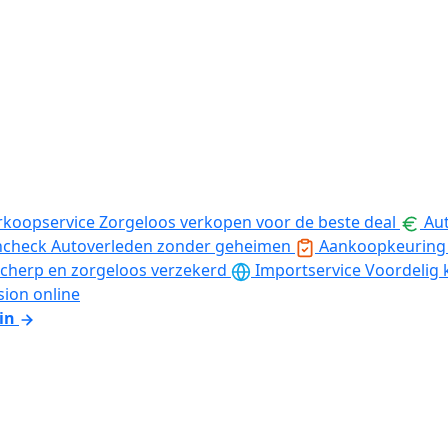
rkoopservice
Zorgeloos verkopen voor de beste deal
Aut
ncheck
Autoverleden zonder geheimen
Aankoopkeuring
cherp en zorgeloos verzekerd
Importservice
Voordelig 
sion online
in