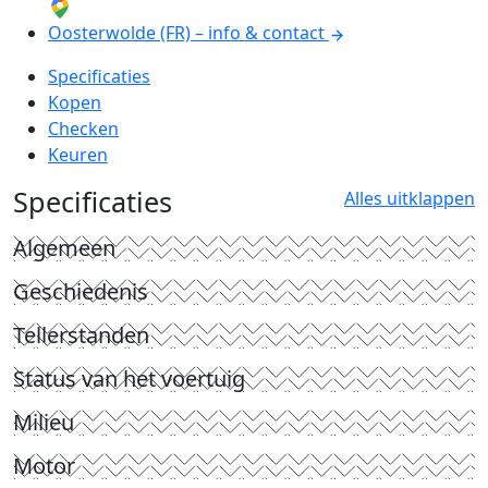
Oosterwolde (FR) – info & contact
Specificaties
Kopen
Checken
Keuren
Specificaties
Alles uitklappen
Algemeen
Geschiedenis
Tellerstanden
Status van het voertuig
Milieu
Motor