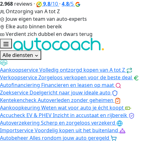
2.968
reviews
·
9,8
/10
·
4,8
/5
Ontzorging van A tot Z
Jouw eigen team van auto-experts
Elke auto binnen bereik
Verdient zich dubbel en dwars terug
Alle diensten
Aankoopservice
Volledig ontzorgd kopen van A tot Z
Verkoopservice
Zorgeloos verkopen voor de beste deal
Autofinanciering
Financieren en leasen op maat
Zoekservice
Doelgericht naar jouw ideale auto
Kentekencheck
Autoverleden zonder geheimen
Aankoopkeuring
Weten wat voor auto je écht koopt
Accucheck EV & PHEV
Inzicht in accustaat en rijbereik
Autoverzekering
Scherp en zorgeloos verzekerd
Importservice
Voordelig kopen uit het buitenland
Autobeheer
Alles rondom jouw auto geregeld