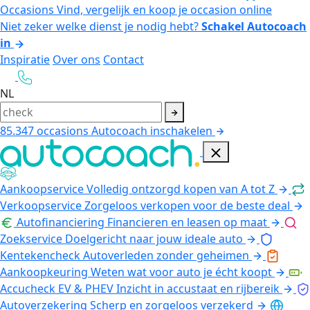
Occasions
Vind, vergelijk en koop je occasion online
Niet zeker welke dienst je nodig hebt?
Schakel Autocoach
in
Inspiratie
Over ons
Contact
NL
85.347
occasions
Autocoach inschakelen
Aankoopservice
Volledig ontzorgd kopen van A tot Z
Verkoopservice
Zorgeloos verkopen voor de beste deal
Autofinanciering
Financieren en leasen op maat
Zoekservice
Doelgericht naar jouw ideale auto
Kentekencheck
Autoverleden zonder geheimen
Aankoopkeuring
Weten wat voor auto je écht koopt
Accucheck EV & PHEV
Inzicht in accustaat en rijbereik
Autoverzekering
Scherp en zorgeloos verzekerd