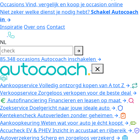
Occasions
Vind, vergelijk en koop je occasion online
Niet zeker welke dienst je nodig hebt?
Schakel Autocoach
in
Inspiratie
Over ons
Contact
NL
85.348
occasions
Autocoach inschakelen
Aankoopservice
Volledig ontzorgd kopen van A tot Z
Verkoopservice
Zorgeloos verkopen voor de beste deal
Autofinanciering
Financieren en leasen op maat
Zoekservice
Doelgericht naar jouw ideale auto
Kentekencheck
Autoverleden zonder geheimen
Aankoopkeuring
Weten wat voor auto je écht koopt
Accucheck EV & PHEV
Inzicht in accustaat en rijbereik
Autoverzekering
Scherp en zorgeloos verzekerd