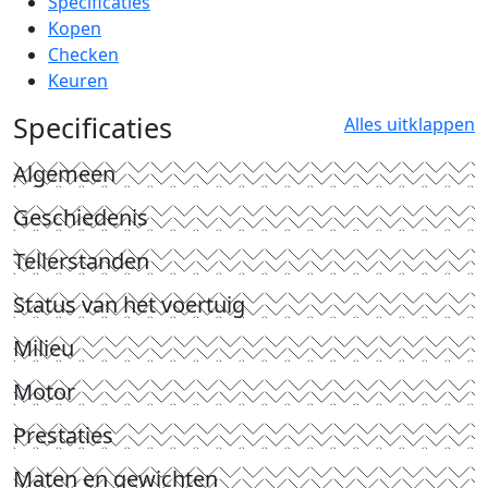
Specificaties
Kopen
Checken
Keuren
Specificaties
Alles uitklappen
Algemeen
Geschiedenis
Tellerstanden
Status van het voertuig
Milieu
Motor
Prestaties
Maten en gewichten