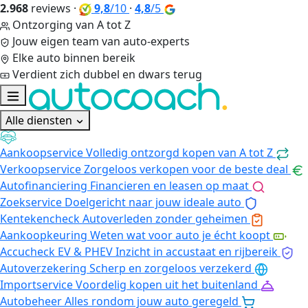
2.968
reviews
·
9,8
/10
·
4,8
/5
Ontzorging van A tot Z
Jouw eigen team van auto-experts
Elke auto binnen bereik
Verdient zich dubbel en dwars terug
Alle diensten
Aankoopservice
Volledig ontzorgd kopen van A tot Z
Verkoopservice
Zorgeloos verkopen voor de beste deal
Autofinanciering
Financieren en leasen op maat
Zoekservice
Doelgericht naar jouw ideale auto
Kentekencheck
Autoverleden zonder geheimen
Aankoopkeuring
Weten wat voor auto je écht koopt
Accucheck EV & PHEV
Inzicht in accustaat en rijbereik
Autoverzekering
Scherp en zorgeloos verzekerd
Importservice
Voordelig kopen uit het buitenland
Autobeheer
Alles rondom jouw auto geregeld