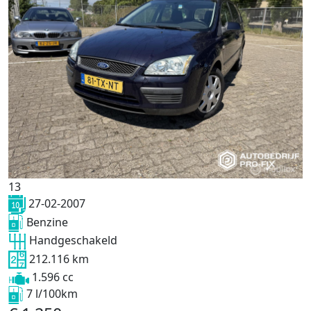
13
27-02-2007
Benzine
Handgeschakeld
212.116 km
1.596 cc
7 l/100km