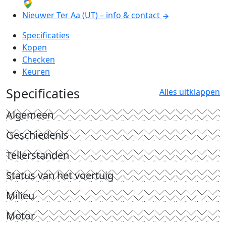
Nieuwer Ter Aa (UT) – info & contact
Specificaties
Kopen
Checken
Keuren
Specificaties
Alles uitklappen
Algemeen
Geschiedenis
Tellerstanden
Status van het voertuig
Milieu
Motor