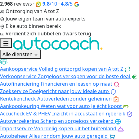
2.968
reviews
·
9,8
/10
·
4,8
/5
Ontzorging van A tot Z
Jouw eigen team van auto-experts
Elke auto binnen bereik
Verdient zich dubbel en dwars terug
Alle diensten
Aankoopservice
Volledig ontzorgd kopen van A tot Z
Verkoopservice
Zorgeloos verkopen voor de beste deal
Autofinanciering
Financieren en leasen op maat
Zoekservice
Doelgericht naar jouw ideale auto
Kentekencheck
Autoverleden zonder geheimen
Aankoopkeuring
Weten wat voor auto je écht koopt
Accucheck EV & PHEV
Inzicht in accustaat en rijbereik
Autoverzekering
Scherp en zorgeloos verzekerd
Importservice
Voordelig kopen uit het buitenland
Autobeheer
Alles rondom jouw auto geregeld