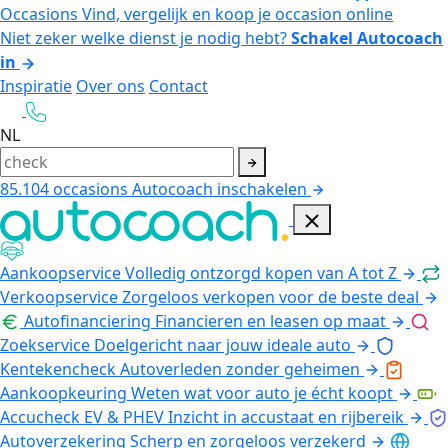
Occasions
Vind, vergelijk en koop je occasion online
Niet zeker welke dienst je nodig hebt?
Schakel Autocoach
in
Inspiratie
Over ons
Contact
NL
85.104
occasions
Autocoach inschakelen
Aankoopservice
Volledig ontzorgd kopen van A tot Z
Verkoopservice
Zorgeloos verkopen voor de beste deal
Autofinanciering
Financieren en leasen op maat
Zoekservice
Doelgericht naar jouw ideale auto
Kentekencheck
Autoverleden zonder geheimen
Aankoopkeuring
Weten wat voor auto je écht koopt
Accucheck EV & PHEV
Inzicht in accustaat en rijbereik
Autoverzekering
Scherp en zorgeloos verzekerd