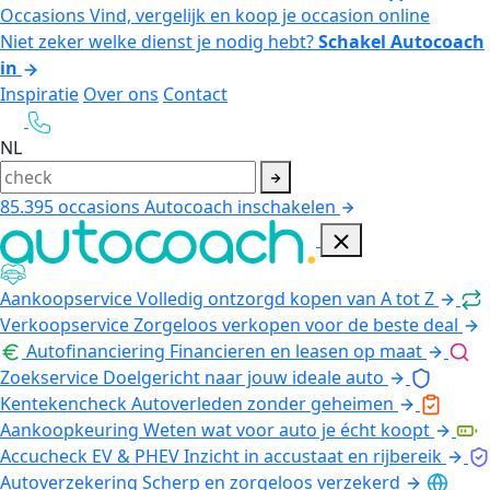
Occasions
Vind, vergelijk en koop je occasion online
Niet zeker welke dienst je nodig hebt?
Schakel Autocoach
in
Inspiratie
Over ons
Contact
NL
85.395
occasions
Autocoach inschakelen
Aankoopservice
Volledig ontzorgd kopen van A tot Z
Verkoopservice
Zorgeloos verkopen voor de beste deal
Autofinanciering
Financieren en leasen op maat
Zoekservice
Doelgericht naar jouw ideale auto
Kentekencheck
Autoverleden zonder geheimen
Aankoopkeuring
Weten wat voor auto je écht koopt
Accucheck EV & PHEV
Inzicht in accustaat en rijbereik
Autoverzekering
Scherp en zorgeloos verzekerd