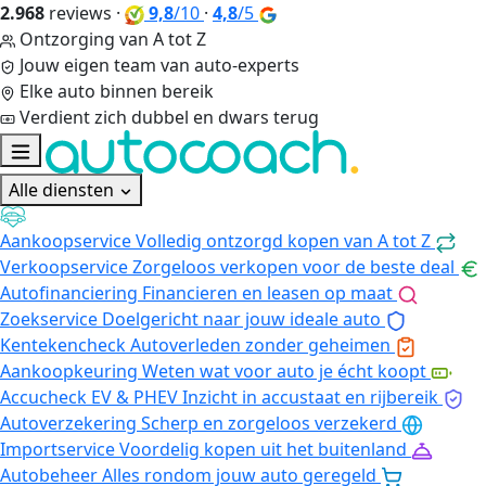
2.968
reviews
·
9,8
/10
·
4,8
/5
Ontzorging van A tot Z
Jouw eigen team van auto-experts
Elke auto binnen bereik
Verdient zich dubbel en dwars terug
Alle diensten
Aankoopservice
Volledig ontzorgd kopen van A tot Z
Verkoopservice
Zorgeloos verkopen voor de beste deal
Autofinanciering
Financieren en leasen op maat
Zoekservice
Doelgericht naar jouw ideale auto
Kentekencheck
Autoverleden zonder geheimen
Aankoopkeuring
Weten wat voor auto je écht koopt
Accucheck EV & PHEV
Inzicht in accustaat en rijbereik
Autoverzekering
Scherp en zorgeloos verzekerd
Importservice
Voordelig kopen uit het buitenland
Autobeheer
Alles rondom jouw auto geregeld