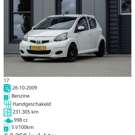
17
26-10-2009
Benzine
Handgeschakeld
231.305 km
998 cc
5 l/100km