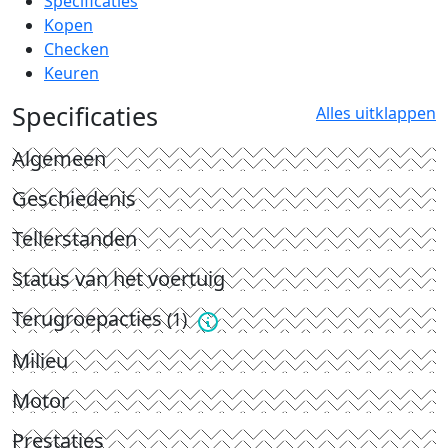
Specificaties
Kopen
Checken
Keuren
Specificaties
Alles uitklappen
Algemeen
Geschiedenis
Tellerstanden
Status van het voertuig
Terugroepacties
(1)
Milieu
Motor
Prestaties