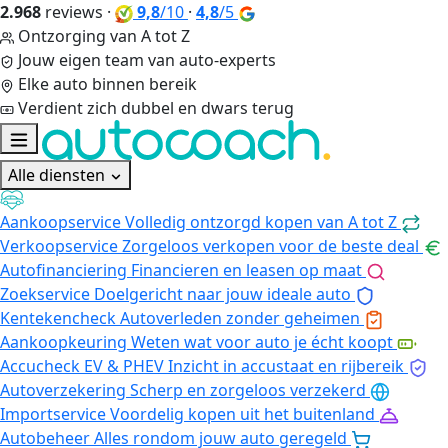
2.968
reviews
·
9,8
/10
·
4,8
/5
Ontzorging van A tot Z
Jouw eigen team van auto-experts
Elke auto binnen bereik
Verdient zich dubbel en dwars terug
Alle diensten
Aankoopservice
Volledig ontzorgd kopen van A tot Z
Verkoopservice
Zorgeloos verkopen voor de beste deal
Autofinanciering
Financieren en leasen op maat
Zoekservice
Doelgericht naar jouw ideale auto
Kentekencheck
Autoverleden zonder geheimen
Aankoopkeuring
Weten wat voor auto je écht koopt
Accucheck EV & PHEV
Inzicht in accustaat en rijbereik
Autoverzekering
Scherp en zorgeloos verzekerd
Importservice
Voordelig kopen uit het buitenland
Autobeheer
Alles rondom jouw auto geregeld