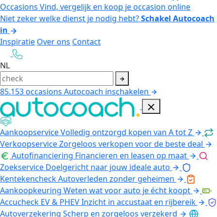
Occasions
Vind, vergelijk en koop je occasion online
Niet zeker welke dienst je nodig hebt?
Schakel Autocoach
in
Inspiratie
Over ons
Contact
NL
85.153
occasions
Autocoach inschakelen
Aankoopservice
Volledig ontzorgd kopen van A tot Z
Verkoopservice
Zorgeloos verkopen voor de beste deal
Autofinanciering
Financieren en leasen op maat
Zoekservice
Doelgericht naar jouw ideale auto
Kentekencheck
Autoverleden zonder geheimen
Aankoopkeuring
Weten wat voor auto je écht koopt
Accucheck EV & PHEV
Inzicht in accustaat en rijbereik
Autoverzekering
Scherp en zorgeloos verzekerd