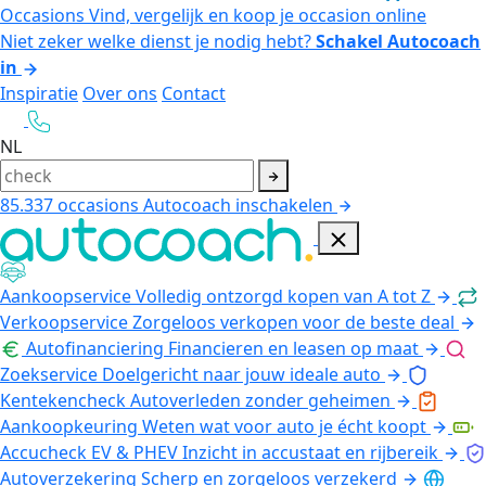
Occasions
Vind, vergelijk en koop je occasion online
Niet zeker welke dienst je nodig hebt?
Schakel Autocoach
in
Inspiratie
Over ons
Contact
NL
85.337
occasions
Autocoach inschakelen
Aankoopservice
Volledig ontzorgd kopen van A tot Z
Verkoopservice
Zorgeloos verkopen voor de beste deal
Autofinanciering
Financieren en leasen op maat
Zoekservice
Doelgericht naar jouw ideale auto
Kentekencheck
Autoverleden zonder geheimen
Aankoopkeuring
Weten wat voor auto je écht koopt
Accucheck EV & PHEV
Inzicht in accustaat en rijbereik
Autoverzekering
Scherp en zorgeloos verzekerd