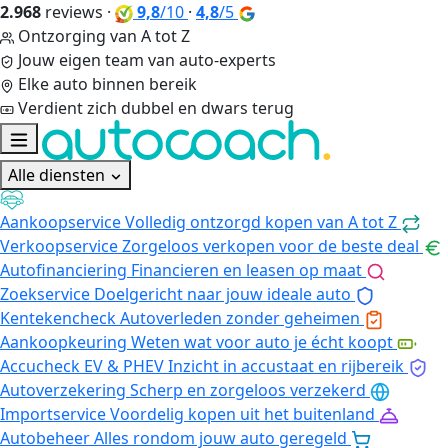
2.968
reviews
·
9,8
/10
·
4,8
/5
Ontzorging van A tot Z
Jouw eigen team van auto-experts
Elke auto binnen bereik
Verdient zich dubbel en dwars terug
Alle diensten
Aankoopservice
Volledig ontzorgd kopen van A tot Z
Verkoopservice
Zorgeloos verkopen voor de beste deal
Autofinanciering
Financieren en leasen op maat
Zoekservice
Doelgericht naar jouw ideale auto
Kentekencheck
Autoverleden zonder geheimen
Aankoopkeuring
Weten wat voor auto je écht koopt
Accucheck EV & PHEV
Inzicht in accustaat en rijbereik
Autoverzekering
Scherp en zorgeloos verzekerd
Importservice
Voordelig kopen uit het buitenland
Autobeheer
Alles rondom jouw auto geregeld