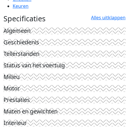
Keuren
Specificaties
Alles uitklappen
Algemeen
Geschiedenis
Tellerstanden
Status van het voertuig
Milieu
Motor
Prestaties
Maten en gewichten
Interieur