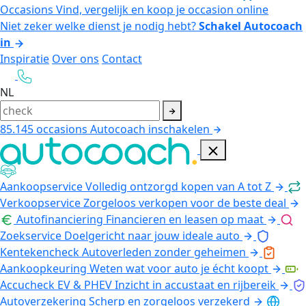
Occasions
Vind, vergelijk en koop je occasion online
Niet zeker welke dienst je nodig hebt?
Schakel Autocoach
in
Inspiratie
Over ons
Contact
NL
85.145
occasions
Autocoach inschakelen
Aankoopservice
Volledig ontzorgd kopen van A tot Z
Verkoopservice
Zorgeloos verkopen voor de beste deal
Autofinanciering
Financieren en leasen op maat
Zoekservice
Doelgericht naar jouw ideale auto
Kentekencheck
Autoverleden zonder geheimen
Aankoopkeuring
Weten wat voor auto je écht koopt
Accucheck EV & PHEV
Inzicht in accustaat en rijbereik
Autoverzekering
Scherp en zorgeloos verzekerd