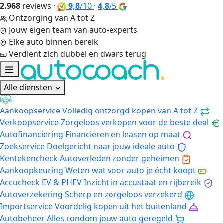
2.968
reviews
·
9,8
/10
·
4,8
/5
Ontzorging van A tot Z
Jouw eigen team van auto-experts
Elke auto binnen bereik
Verdient zich dubbel en dwars terug
Alle diensten
Aankoopservice
Volledig ontzorgd kopen van A tot Z
Verkoopservice
Zorgeloos verkopen voor de beste deal
Autofinanciering
Financieren en leasen op maat
Zoekservice
Doelgericht naar jouw ideale auto
Kentekencheck
Autoverleden zonder geheimen
Aankoopkeuring
Weten wat voor auto je écht koopt
Accucheck EV & PHEV
Inzicht in accustaat en rijbereik
Autoverzekering
Scherp en zorgeloos verzekerd
Importservice
Voordelig kopen uit het buitenland
Autobeheer
Alles rondom jouw auto geregeld