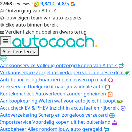
2.968
reviews
·
9,8
/10
·
4,8
/5
Ontzorging van A tot Z
Jouw eigen team van auto-experts
Elke auto binnen bereik
Verdient zich dubbel en dwars terug
Alle diensten
Aankoopservice
Volledig ontzorgd kopen van A tot Z
Verkoopservice
Zorgeloos verkopen voor de beste deal
Autofinanciering
Financieren en leasen op maat
Zoekservice
Doelgericht naar jouw ideale auto
Kentekencheck
Autoverleden zonder geheimen
Aankoopkeuring
Weten wat voor auto je écht koopt
Accucheck EV & PHEV
Inzicht in accustaat en rijbereik
Autoverzekering
Scherp en zorgeloos verzekerd
Importservice
Voordelig kopen uit het buitenland
Autobeheer
Alles rondom jouw auto geregeld