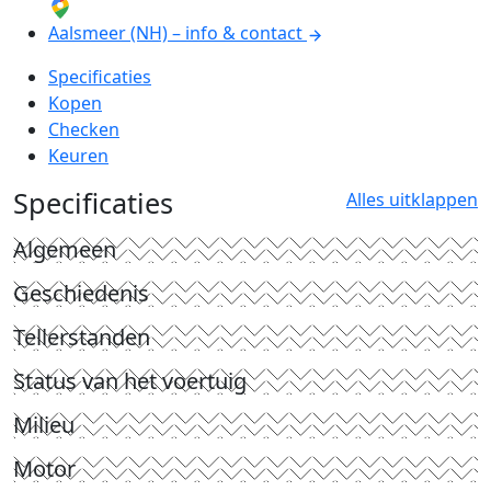
Aalsmeer (NH) – info & contact
Specificaties
Kopen
Checken
Keuren
Specificaties
Alles uitklappen
Algemeen
Geschiedenis
Tellerstanden
Status van het voertuig
Milieu
Motor