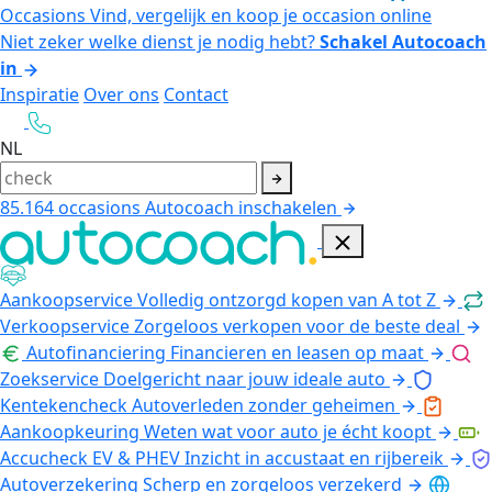
Occasions
Vind, vergelijk en koop je occasion online
Niet zeker welke dienst je nodig hebt?
Schakel Autocoach
in
Inspiratie
Over ons
Contact
NL
85.164
occasions
Autocoach inschakelen
Aankoopservice
Volledig ontzorgd kopen van A tot Z
Verkoopservice
Zorgeloos verkopen voor de beste deal
Autofinanciering
Financieren en leasen op maat
Zoekservice
Doelgericht naar jouw ideale auto
Kentekencheck
Autoverleden zonder geheimen
Aankoopkeuring
Weten wat voor auto je écht koopt
Accucheck EV & PHEV
Inzicht in accustaat en rijbereik
Autoverzekering
Scherp en zorgeloos verzekerd