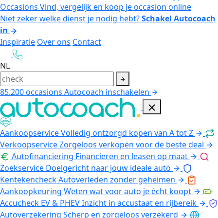
Occasions
Vind, vergelijk en koop je occasion online
Niet zeker welke dienst je nodig hebt?
Schakel Autocoach
in
Inspiratie
Over ons
Contact
NL
85.200
occasions
Autocoach inschakelen
Aankoopservice
Volledig ontzorgd kopen van A tot Z
Verkoopservice
Zorgeloos verkopen voor de beste deal
Autofinanciering
Financieren en leasen op maat
Zoekservice
Doelgericht naar jouw ideale auto
Kentekencheck
Autoverleden zonder geheimen
Aankoopkeuring
Weten wat voor auto je écht koopt
Accucheck EV & PHEV
Inzicht in accustaat en rijbereik
Autoverzekering
Scherp en zorgeloos verzekerd