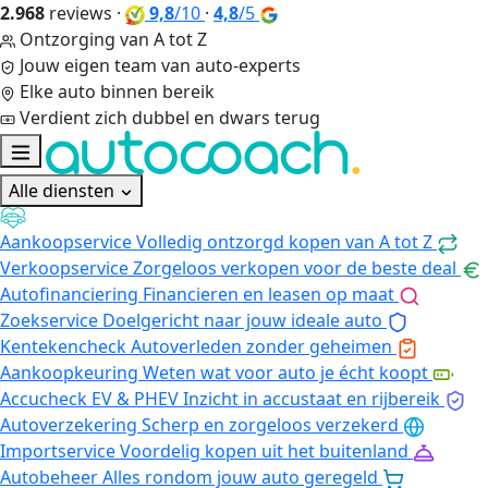
2.968
reviews
·
9,8
/10
·
4,8
/5
Ontzorging van A tot Z
Jouw eigen team van auto-experts
Elke auto binnen bereik
Verdient zich dubbel en dwars terug
Alle diensten
Aankoopservice
Volledig ontzorgd kopen van A tot Z
Verkoopservice
Zorgeloos verkopen voor de beste deal
Autofinanciering
Financieren en leasen op maat
Zoekservice
Doelgericht naar jouw ideale auto
Kentekencheck
Autoverleden zonder geheimen
Aankoopkeuring
Weten wat voor auto je écht koopt
Accucheck EV & PHEV
Inzicht in accustaat en rijbereik
Autoverzekering
Scherp en zorgeloos verzekerd
Importservice
Voordelig kopen uit het buitenland
Autobeheer
Alles rondom jouw auto geregeld