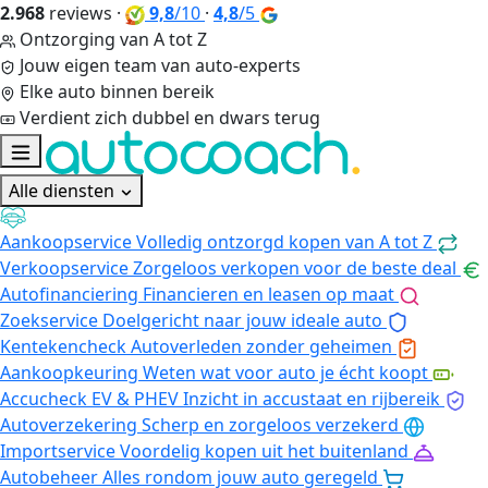
2.968
reviews
·
9,8
/10
·
4,8
/5
Ontzorging van A tot Z
Jouw eigen team van auto-experts
Elke auto binnen bereik
Verdient zich dubbel en dwars terug
Alle diensten
Aankoopservice
Volledig ontzorgd kopen van A tot Z
Verkoopservice
Zorgeloos verkopen voor de beste deal
Autofinanciering
Financieren en leasen op maat
Zoekservice
Doelgericht naar jouw ideale auto
Kentekencheck
Autoverleden zonder geheimen
Aankoopkeuring
Weten wat voor auto je écht koopt
Accucheck EV & PHEV
Inzicht in accustaat en rijbereik
Autoverzekering
Scherp en zorgeloos verzekerd
Importservice
Voordelig kopen uit het buitenland
Autobeheer
Alles rondom jouw auto geregeld