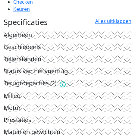
Checken
Keuren
Specificaties
Alles uitklappen
Algemeen
Geschiedenis
Tellerstanden
Status van het voertuig
Terugroepacties
(2)
Milieu
Motor
Prestaties
Maten en gewichten