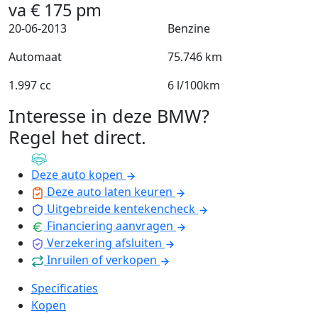
va
€
175
pm
20-06-2013
Benzine
Automaat
75.746 km
1.997 cc
6 l/100km
Interesse in deze BMW?
Regel het direct
.
Deze auto kopen
Deze auto laten keuren
Uitgebreide kentekencheck
Financiering aanvragen
Verzekering afsluiten
Inruilen of verkopen
Specificaties
Kopen