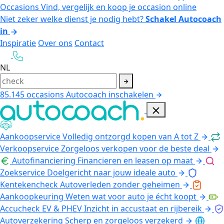
Occasions
Vind, vergelijk en koop je occasion online
Niet zeker welke dienst je nodig hebt?
Schakel Autocoach
in
Inspiratie
Over ons
Contact
NL
85.145
occasions
Autocoach inschakelen
Aankoopservice
Volledig ontzorgd kopen van A tot Z
Verkoopservice
Zorgeloos verkopen voor de beste deal
Autofinanciering
Financieren en leasen op maat
Zoekservice
Doelgericht naar jouw ideale auto
Kentekencheck
Autoverleden zonder geheimen
Aankoopkeuring
Weten wat voor auto je écht koopt
Accucheck EV & PHEV
Inzicht in accustaat en rijbereik
Autoverzekering
Scherp en zorgeloos verzekerd