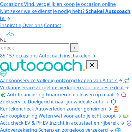
Occasions
Vind, vergelijk en koop je occasion online
Niet zeker welke dienst je nodig hebt?
Schakel Autocoach
in
Inspiratie
Over ons
Contact
NL
85.157
occasions
Autocoach inschakelen
Aankoopservice
Volledig ontzorgd kopen van A tot Z
Verkoopservice
Zorgeloos verkopen voor de beste deal
Autofinanciering
Financieren en leasen op maat
Zoekservice
Doelgericht naar jouw ideale auto
Kentekencheck
Autoverleden zonder geheimen
Aankoopkeuring
Weten wat voor auto je écht koopt
Accucheck EV & PHEV
Inzicht in accustaat en rijbereik
Autoverzekering
Scherp en zorgeloos verzekerd