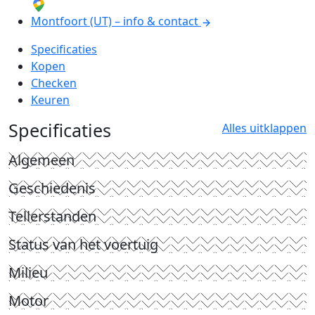
Montfoort (UT) – info & contact
Specificaties
Kopen
Checken
Keuren
Specificaties
Alles uitklappen
Algemeen
Geschiedenis
Tellerstanden
Status van het voertuig
Milieu
Motor