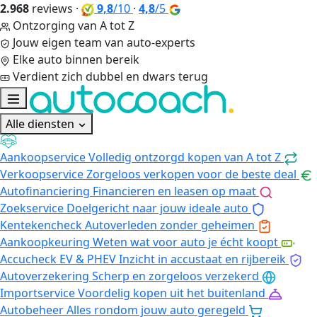
2.968
reviews
·
9,8
/10
·
4,8
/5
Ontzorging van A tot Z
Jouw eigen team van auto-experts
Elke auto binnen bereik
Verdient zich dubbel en dwars terug
Alle diensten
Aankoopservice
Volledig ontzorgd kopen van A tot Z
Verkoopservice
Zorgeloos verkopen voor de beste deal
Autofinanciering
Financieren en leasen op maat
Zoekservice
Doelgericht naar jouw ideale auto
Kentekencheck
Autoverleden zonder geheimen
Aankoopkeuring
Weten wat voor auto je écht koopt
Accucheck EV & PHEV
Inzicht in accustaat en rijbereik
Autoverzekering
Scherp en zorgeloos verzekerd
Importservice
Voordelig kopen uit het buitenland
Autobeheer
Alles rondom jouw auto geregeld