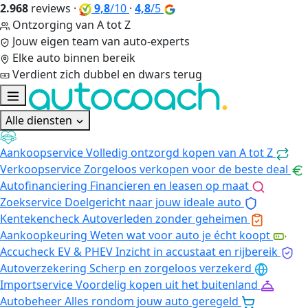
2.968
reviews
·
9,8
/10
·
4,8
/5
Ontzorging van A tot Z
Jouw eigen team van auto-experts
Elke auto binnen bereik
Verdient zich dubbel en dwars terug
Alle diensten
Aankoopservice
Volledig ontzorgd kopen van A tot Z
Verkoopservice
Zorgeloos verkopen voor de beste deal
Autofinanciering
Financieren en leasen op maat
Zoekservice
Doelgericht naar jouw ideale auto
Kentekencheck
Autoverleden zonder geheimen
Aankoopkeuring
Weten wat voor auto je écht koopt
Accucheck EV & PHEV
Inzicht in accustaat en rijbereik
Autoverzekering
Scherp en zorgeloos verzekerd
Importservice
Voordelig kopen uit het buitenland
Autobeheer
Alles rondom jouw auto geregeld