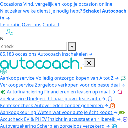
Occasions
Vind, vergelijk en koop je occasion online
Niet zeker welke dienst je nodig hebt?
Schakel Autocoach
in
Inspiratie
Over ons
Contact
NL
85.183
occasions
Autocoach inschakelen
Aankoopservice
Volledig ontzorgd kopen van A tot Z
Verkoopservice
Zorgeloos verkopen voor de beste deal
Autofinanciering
Financieren en leasen op maat
Zoekservice
Doelgericht naar jouw ideale auto
Kentekencheck
Autoverleden zonder geheimen
Aankoopkeuring
Weten wat voor auto je écht koopt
Accucheck EV & PHEV
Inzicht in accustaat en rijbereik
Autoverzekering
Scherp en zorgeloos verzekerd