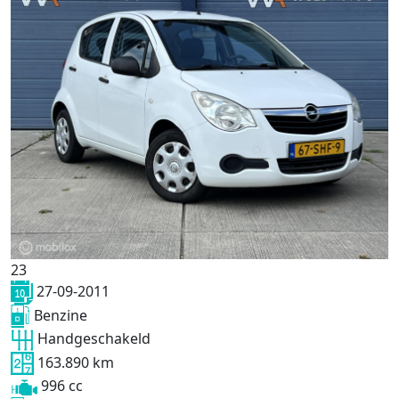
23
27-09-2011
Benzine
Handgeschakeld
163.890 km
996 cc