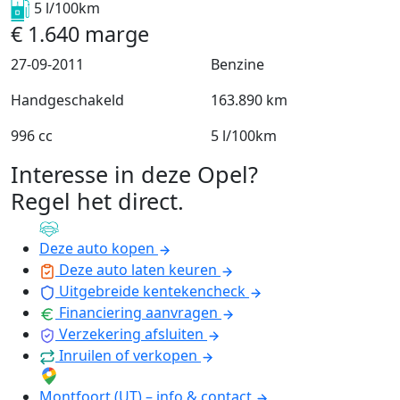
5 l/100km
€
1.640
marge
27-09-2011
Benzine
Handgeschakeld
163.890 km
996 cc
5 l/100km
Interesse in deze Opel?
Regel het direct
.
Deze auto kopen
Deze auto laten keuren
Uitgebreide kentekencheck
Financiering aanvragen
Verzekering afsluiten
Inruilen of verkopen
Montfoort (UT) – info & contact