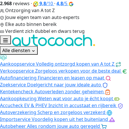
2.968
reviews
·
9,8
/10
·
4,8
/5
Ontzorging van A tot Z
Jouw eigen team van auto-experts
Elke auto binnen bereik
Verdient zich dubbel en dwars terug
Alle diensten
Aankoopservice
Volledig ontzorgd kopen van A tot Z
Verkoopservice
Zorgeloos verkopen voor de beste deal
Autofinanciering
Financieren en leasen op maat
Zoekservice
Doelgericht naar jouw ideale auto
Kentekencheck
Autoverleden zonder geheimen
Aankoopkeuring
Weten wat voor auto je écht koopt
Accucheck EV & PHEV
Inzicht in accustaat en rijbereik
Autoverzekering
Scherp en zorgeloos verzekerd
Importservice
Voordelig kopen uit het buitenland
Autobeheer
Alles rondom jouw auto geregeld