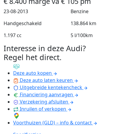
€
8.400
marge
va
€
105
pm
23-08-2013
Benzine
Handgeschakeld
138.864 km
1.197 cc
5 l/100km
Interesse in deze Audi?
Regel het direct
.
Deze auto kopen
Deze auto laten keuren
Uitgebreide kentekencheck
Financiering aanvragen
Verzekering afsluiten
Inruilen of verkopen
Voorthuizen (GLD) – info & contact