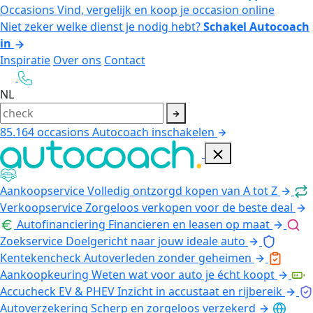
Occasions
Vind, vergelijk en koop je occasion online
Niet zeker welke dienst je nodig hebt?
Schakel Autocoach
in
Inspiratie
Over ons
Contact
NL
85.164
occasions
Autocoach inschakelen
Aankoopservice
Volledig ontzorgd kopen van A tot Z
Verkoopservice
Zorgeloos verkopen voor de beste deal
Autofinanciering
Financieren en leasen op maat
Zoekservice
Doelgericht naar jouw ideale auto
Kentekencheck
Autoverleden zonder geheimen
Aankoopkeuring
Weten wat voor auto je écht koopt
Accucheck EV & PHEV
Inzicht in accustaat en rijbereik
Autoverzekering
Scherp en zorgeloos verzekerd