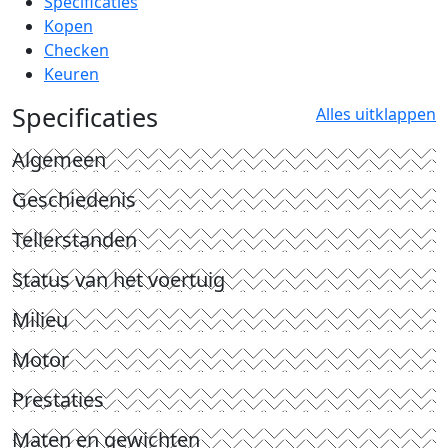
Specificaties
Kopen
Checken
Keuren
Specificaties
Alles uitklappen
Algemeen
Geschiedenis
Tellerstanden
Status van het voertuig
Milieu
Motor
Prestaties
Maten en gewichten