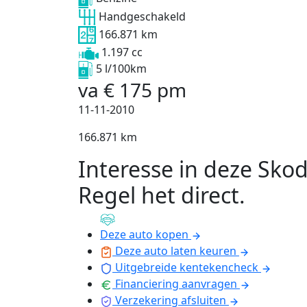
Handgeschakeld
166.871 km
1.197 cc
5 l/100km
va
€
175
pm
11-11-2010
166.871 km
Interesse in deze Sko
Regel het direct
.
Deze auto kopen
Deze auto laten keuren
Uitgebreide kentekencheck
Financiering aanvragen
Verzekering afsluiten