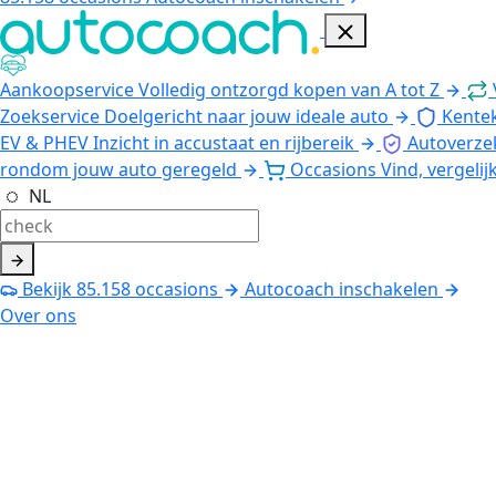
Aankoopservice
Volledig ontzorgd kopen van A tot Z
Zoekservice
Doelgericht naar jouw ideale auto
Kente
EV & PHEV
Inzicht in accustaat en rijbereik
Autoverze
rondom jouw auto geregeld
Occasions
Vind, vergelij
NL
Bekijk
85.158
occasions
Autocoach inschakelen
Over ons