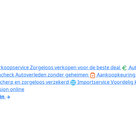
rkoopservice
Zorgeloos verkopen voor de beste deal
Aut
ncheck
Autoverleden zonder geheimen
Aankoopkeuring
cherp en zorgeloos verzekerd
Importservice
Voordelig 
sion online
in