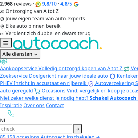
2.968
reviews
·
9,8
/10
·
4,8
/5
Ontzorging van A tot Z
Jouw eigen team van auto-experts
Elke auto binnen bereik
Verdient zich dubbel en dwars terug
Alle diensten
Aankoopservice
Volledig ontzorgd kopen van A tot Z
Ve
Zoekservice
Doelgericht naar jouw ideale auto
Kenteke
PHEV
Inzicht in accustaat en rijbereik
Autoverzekering
S
auto geregeld
Occasions
Vind, vergelijk en koop je occa
Niet zeker welke dienst je nodig hebt?
Schakel Autocoach 
Inspiratie
Over ons
Contact
NL
85.158
occasions
Autocoach inschakelen