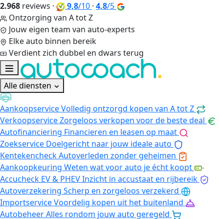
2.968
reviews
·
9,8
/10
·
4,8
/5
Ontzorging van A tot Z
Jouw eigen team van auto-experts
Elke auto binnen bereik
Verdient zich dubbel en dwars terug
Alle diensten
Aankoopservice
Volledig ontzorgd kopen van A tot Z
Verkoopservice
Zorgeloos verkopen voor de beste deal
Autofinanciering
Financieren en leasen op maat
Zoekservice
Doelgericht naar jouw ideale auto
Kentekencheck
Autoverleden zonder geheimen
Aankoopkeuring
Weten wat voor auto je écht koopt
Accucheck EV & PHEV
Inzicht in accustaat en rijbereik
Autoverzekering
Scherp en zorgeloos verzekerd
Importservice
Voordelig kopen uit het buitenland
Autobeheer
Alles rondom jouw auto geregeld