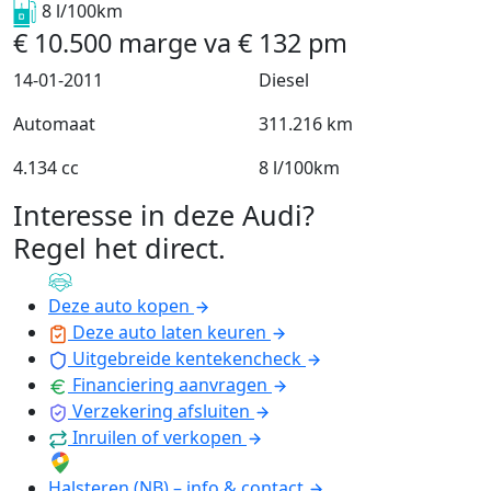
8 l/100km
€
10.500
marge
va
€
132
pm
14-01-2011
Diesel
Automaat
311.216 km
4.134 cc
8 l/100km
Interesse in deze Audi?
Regel het direct
.
Deze auto kopen
Deze auto laten keuren
Uitgebreide kentekencheck
Financiering aanvragen
Verzekering afsluiten
Inruilen of verkopen
Halsteren (NB) – info & contact