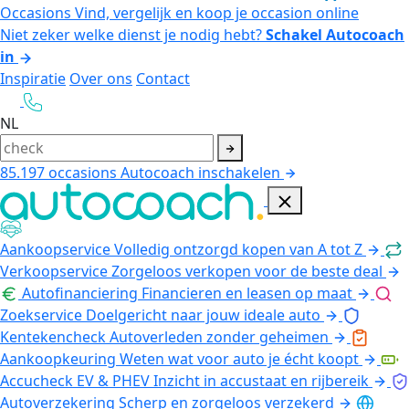
Occasions
Vind, vergelijk en koop je occasion online
Niet zeker welke dienst je nodig hebt?
Schakel Autocoach
in
Inspiratie
Over ons
Contact
NL
85.197
occasions
Autocoach inschakelen
Aankoopservice
Volledig ontzorgd kopen van A tot Z
Verkoopservice
Zorgeloos verkopen voor de beste deal
Autofinanciering
Financieren en leasen op maat
Zoekservice
Doelgericht naar jouw ideale auto
Kentekencheck
Autoverleden zonder geheimen
Aankoopkeuring
Weten wat voor auto je écht koopt
Accucheck EV & PHEV
Inzicht in accustaat en rijbereik
Autoverzekering
Scherp en zorgeloos verzekerd