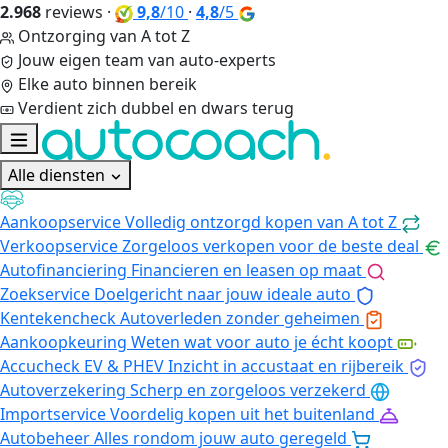
2.968
reviews
·
9,8
/10
·
4,8
/5
Ontzorging van A tot Z
Jouw eigen team van auto-experts
Elke auto binnen bereik
Verdient zich dubbel en dwars terug
Alle diensten
Aankoopservice
Volledig ontzorgd kopen van A tot Z
Verkoopservice
Zorgeloos verkopen voor de beste deal
Autofinanciering
Financieren en leasen op maat
Zoekservice
Doelgericht naar jouw ideale auto
Kentekencheck
Autoverleden zonder geheimen
Aankoopkeuring
Weten wat voor auto je écht koopt
Accucheck EV & PHEV
Inzicht in accustaat en rijbereik
Autoverzekering
Scherp en zorgeloos verzekerd
Importservice
Voordelig kopen uit het buitenland
Autobeheer
Alles rondom jouw auto geregeld