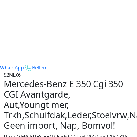
WhatsApp
Bellen
52NLX6
Mercedes-Benz E 350 Cgi
350
CGI Avantgarde,
Aut,Youngtimer,
Trkh,Schuifdak,Leder,Stoelvrw,N
Geen import, Nap, Bomvol!
Deze MERCEDES-BENZ E 350 CGI uit 2010 met 167.318