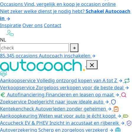
Occasions
Vind, vergelijk en koop je occasion online
Niet zeker welke dienst je nodig hebt?
Schakel Autocoach
in
Inspiratie
Over ons
Contact
NL
85.345
occasions
Autocoach inschakelen
Aankoopservice
Volledig ontzorgd kopen van A tot Z
Verkoopservice
Zorgeloos verkopen voor de beste deal
Autofinanciering
Financieren en leasen op maat
Zoekservice
Doelgericht naar jouw ideale auto
Kentekencheck
Autoverleden zonder geheimen
Aankoopkeuring
Weten wat voor auto je écht koopt
Accucheck EV & PHEV
Inzicht in accustaat en rijbereik
Autoverzekering
Scherp en zorgeloos verzekerd