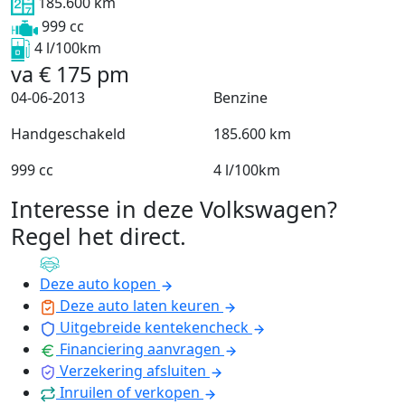
185.600 km
999 cc
4 l/100km
va
€
175
pm
04-06-2013
Benzine
Handgeschakeld
185.600 km
999 cc
4 l/100km
Interesse in deze Volkswagen?
Regel het direct
.
Deze auto kopen
Deze auto laten keuren
Uitgebreide kentekencheck
Financiering aanvragen
Verzekering afsluiten
Inruilen of verkopen