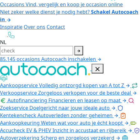
Occasions
Vind, vergelijk en koop je occasion online
Niet zeker welke dienst je nodig hebt?
Schakel Autocoach
in
Inspiratie
Over ons
Contact
NL
85.145
occasions
Autocoach inschakelen
Aankoopservice
Volledig ontzorgd kopen van A tot Z
Verkoopservice
Zorgeloos verkopen voor de beste deal
Autofinanciering
Financieren en leasen op maat
Zoekservice
Doelgericht naar jouw ideale auto
Kentekencheck
Autoverleden zonder geheimen
Aankoopkeuring
Weten wat voor auto je écht koopt
Accucheck EV & PHEV
Inzicht in accustaat en rijbereik
Autoverzekering
Scherp en zorgeloos verzekerd