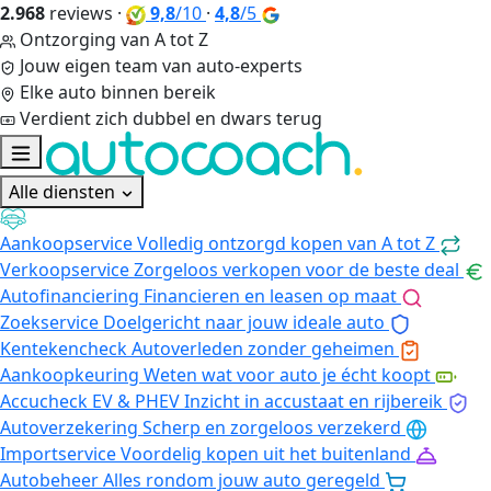
2.968
reviews
·
9,8
/10
·
4,8
/5
Ontzorging van A tot Z
Jouw eigen team van auto-experts
Elke auto binnen bereik
Verdient zich dubbel en dwars terug
Alle diensten
Aankoopservice
Volledig ontzorgd kopen van A tot Z
Verkoopservice
Zorgeloos verkopen voor de beste deal
Autofinanciering
Financieren en leasen op maat
Zoekservice
Doelgericht naar jouw ideale auto
Kentekencheck
Autoverleden zonder geheimen
Aankoopkeuring
Weten wat voor auto je écht koopt
Accucheck EV & PHEV
Inzicht in accustaat en rijbereik
Autoverzekering
Scherp en zorgeloos verzekerd
Importservice
Voordelig kopen uit het buitenland
Autobeheer
Alles rondom jouw auto geregeld