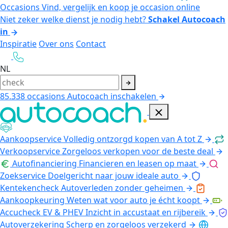
Occasions
Vind, vergelijk en koop je occasion online
Niet zeker welke dienst je nodig hebt?
Schakel Autocoach
in
Inspiratie
Over ons
Contact
NL
85.338
occasions
Autocoach inschakelen
Aankoopservice
Volledig ontzorgd kopen van A tot Z
Verkoopservice
Zorgeloos verkopen voor de beste deal
Autofinanciering
Financieren en leasen op maat
Zoekservice
Doelgericht naar jouw ideale auto
Kentekencheck
Autoverleden zonder geheimen
Aankoopkeuring
Weten wat voor auto je écht koopt
Accucheck EV & PHEV
Inzicht in accustaat en rijbereik
Autoverzekering
Scherp en zorgeloos verzekerd