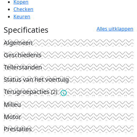
Kopen
Checken
Keuren
Specificaties
Alles uitklappen
Algemeen
Geschiedenis
Tellerstanden
Status van het voertuig
Terugroepacties
(2)
Milieu
Motor
Prestaties