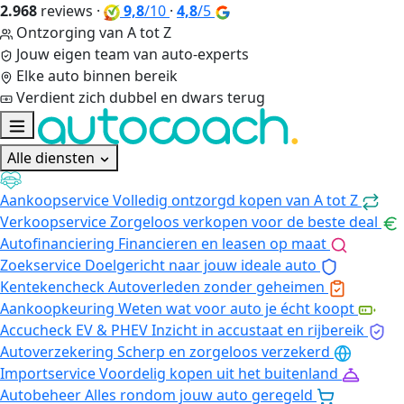
2.968
reviews
·
9,8
/10
·
4,8
/5
Ontzorging van A tot Z
Jouw eigen team van auto-experts
Elke auto binnen bereik
Verdient zich dubbel en dwars terug
Alle diensten
Aankoopservice
Volledig ontzorgd kopen van A tot Z
Verkoopservice
Zorgeloos verkopen voor de beste deal
Autofinanciering
Financieren en leasen op maat
Zoekservice
Doelgericht naar jouw ideale auto
Kentekencheck
Autoverleden zonder geheimen
Aankoopkeuring
Weten wat voor auto je écht koopt
Accucheck EV & PHEV
Inzicht in accustaat en rijbereik
Autoverzekering
Scherp en zorgeloos verzekerd
Importservice
Voordelig kopen uit het buitenland
Autobeheer
Alles rondom jouw auto geregeld