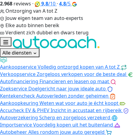
2.968
reviews
·
9,8
/10
·
4,8
/5
Ontzorging van A tot Z
Jouw eigen team van auto-experts
Elke auto binnen bereik
Verdient zich dubbel en dwars terug
Alle diensten
Aankoopservice
Volledig ontzorgd kopen van A tot Z
Verkoopservice
Zorgeloos verkopen voor de beste deal
Autofinanciering
Financieren en leasen op maat
Zoekservice
Doelgericht naar jouw ideale auto
Kentekencheck
Autoverleden zonder geheimen
Aankoopkeuring
Weten wat voor auto je écht koopt
Accucheck EV & PHEV
Inzicht in accustaat en rijbereik
Autoverzekering
Scherp en zorgeloos verzekerd
Importservice
Voordelig kopen uit het buitenland
Autobeheer
Alles rondom jouw auto geregeld