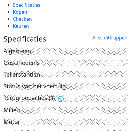
Specificaties
Kopen
Checken
Keuren
Specificaties
Alles uitklappen
Algemeen
Geschiedenis
Tellerstanden
Status van het voertuig
Terugroepacties
(3)
Milieu
Motor