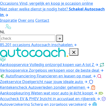
Occasions
Vind, vergelijk en koop je occasion online
Niet zeker welke dienst je nodig hebt?
Schakel Autocoach
in
Inspiratie
Over ons
Contact
NL
85.201
occasions
Autocoach inschakelen
Aankoopservice
Volledig ontzorgd kopen van A tot Z
Verkoopservice
Zorgeloos verkopen voor de beste deal
Autofinanciering
Financieren en leasen op maat
Zoekservice
Doelgericht naar jouw ideale auto
Kentekencheck
Autoverleden zonder geheimen
Aankoopkeuring
Weten wat voor auto je écht koopt
Accucheck EV & PHEV
Inzicht in accustaat en rijbereik
Autoverzekering
Scherp en zorgeloos verzekerd