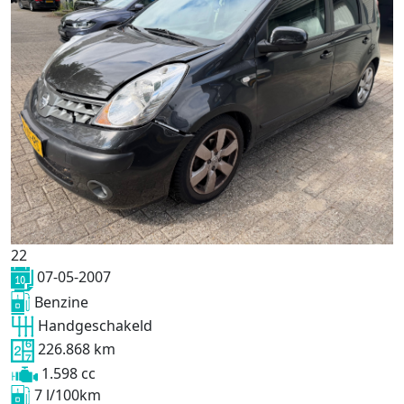
22
07-05-2007
Benzine
Handgeschakeld
226.868 km
1.598 cc
7 l/100km