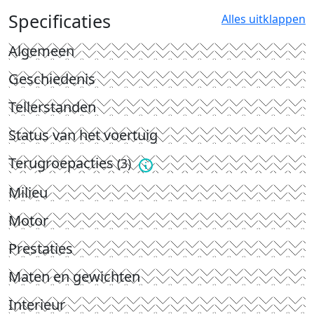
Specificaties
Alles uitklappen
Algemeen
Geschiedenis
Tellerstanden
Status van het voertuig
Terugroepacties
(3)
Milieu
Motor
Prestaties
Maten en gewichten
Interieur