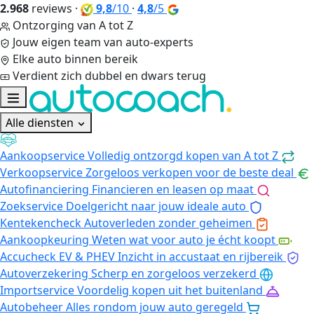
2.968
reviews
·
9,8
/10
·
4,8
/5
Ontzorging van A tot Z
Jouw eigen team van auto-experts
Elke auto binnen bereik
Verdient zich dubbel en dwars terug
Alle diensten
Aankoopservice
Volledig ontzorgd kopen van A tot Z
Verkoopservice
Zorgeloos verkopen voor de beste deal
Autofinanciering
Financieren en leasen op maat
Zoekservice
Doelgericht naar jouw ideale auto
Kentekencheck
Autoverleden zonder geheimen
Aankoopkeuring
Weten wat voor auto je écht koopt
Accucheck EV & PHEV
Inzicht in accustaat en rijbereik
Autoverzekering
Scherp en zorgeloos verzekerd
Importservice
Voordelig kopen uit het buitenland
Autobeheer
Alles rondom jouw auto geregeld