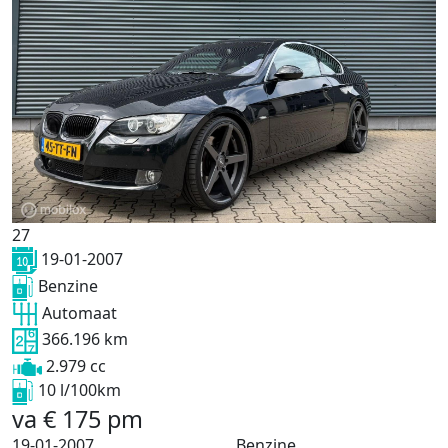
27
19-01-2007
Benzine
Automaat
366.196 km
2.979 cc
10 l/100km
va
€
175
pm
19-01-2007
Benzine