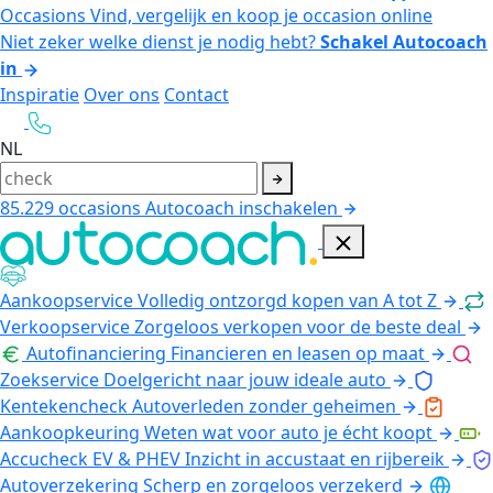
Occasions
Vind, vergelijk en koop je occasion online
Niet zeker welke dienst je nodig hebt?
Schakel Autocoach
in
Inspiratie
Over ons
Contact
NL
85.229
occasions
Autocoach inschakelen
Aankoopservice
Volledig ontzorgd kopen van A tot Z
Verkoopservice
Zorgeloos verkopen voor de beste deal
Autofinanciering
Financieren en leasen op maat
Zoekservice
Doelgericht naar jouw ideale auto
Kentekencheck
Autoverleden zonder geheimen
Aankoopkeuring
Weten wat voor auto je écht koopt
Accucheck EV & PHEV
Inzicht in accustaat en rijbereik
Autoverzekering
Scherp en zorgeloos verzekerd