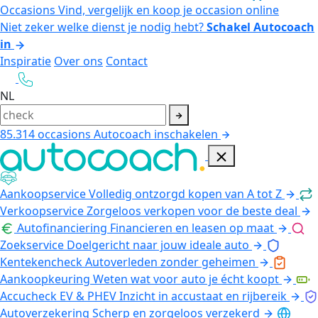
Occasions
Vind, vergelijk en koop je occasion online
Niet zeker welke dienst je nodig hebt?
Schakel Autocoach
in
Inspiratie
Over ons
Contact
NL
85.314
occasions
Autocoach inschakelen
Aankoopservice
Volledig ontzorgd kopen van A tot Z
Verkoopservice
Zorgeloos verkopen voor de beste deal
Autofinanciering
Financieren en leasen op maat
Zoekservice
Doelgericht naar jouw ideale auto
Kentekencheck
Autoverleden zonder geheimen
Aankoopkeuring
Weten wat voor auto je écht koopt
Accucheck EV & PHEV
Inzicht in accustaat en rijbereik
Autoverzekering
Scherp en zorgeloos verzekerd