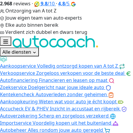
2.968
reviews
·
9,8
/10
·
4,8
/5
Ontzorging van A tot Z
Jouw eigen team van auto-experts
Elke auto binnen bereik
Verdient zich dubbel en dwars terug
Alle diensten
Aankoopservice
Volledig ontzorgd kopen van A tot Z
Verkoopservice
Zorgeloos verkopen voor de beste deal
Autofinanciering
Financieren en leasen op maat
Zoekservice
Doelgericht naar jouw ideale auto
Kentekencheck
Autoverleden zonder geheimen
Aankoopkeuring
Weten wat voor auto je écht koopt
Accucheck EV & PHEV
Inzicht in accustaat en rijbereik
Autoverzekering
Scherp en zorgeloos verzekerd
Importservice
Voordelig kopen uit het buitenland
Autobeheer
Alles rondom jouw auto geregeld