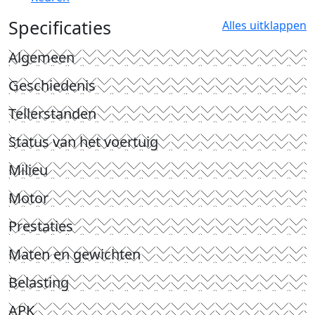
Specificaties
Alles uitklappen
Algemeen
Geschiedenis
Tellerstanden
Status van het voertuig
Milieu
Motor
Prestaties
Maten en gewichten
Belasting
APK