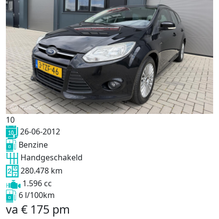
10
26-06-2012
Benzine
Handgeschakeld
280.478 km
1.596 cc
6 l/100km
va
€
175
pm