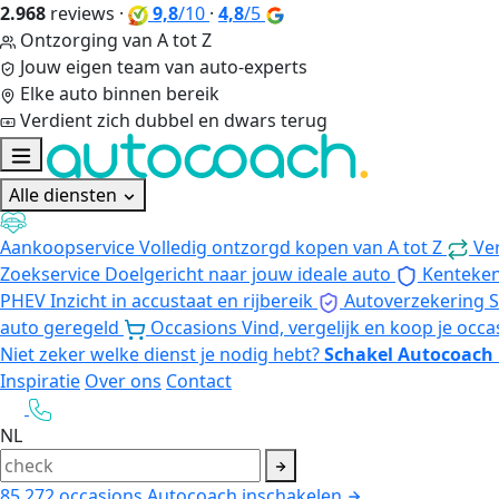
2.968
reviews
·
9,8
/10
·
4,8
/5
Ontzorging van A tot Z
Jouw eigen team van auto-experts
Elke auto binnen bereik
Verdient zich dubbel en dwars terug
Alle diensten
Aankoopservice
Volledig ontzorgd kopen van A tot Z
Ve
Zoekservice
Doelgericht naar jouw ideale auto
Kenteke
PHEV
Inzicht in accustaat en rijbereik
Autoverzekering
S
auto geregeld
Occasions
Vind, vergelijk en koop je occa
Niet zeker welke dienst je nodig hebt?
Schakel Autocoach 
Inspiratie
Over ons
Contact
NL
85.272
occasions
Autocoach inschakelen