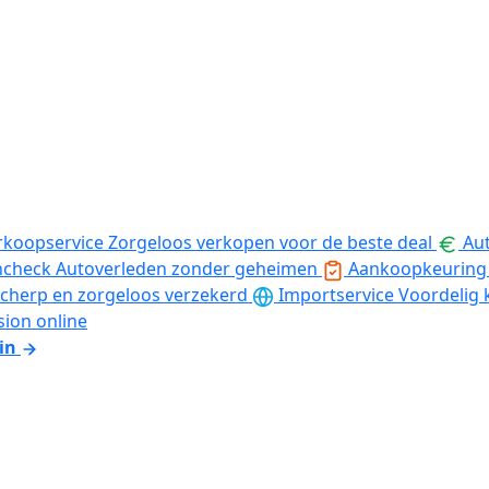
rkoopservice
Zorgeloos verkopen voor de beste deal
Aut
ncheck
Autoverleden zonder geheimen
Aankoopkeuring
cherp en zorgeloos verzekerd
Importservice
Voordelig 
sion online
in