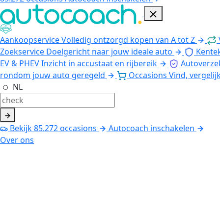
Aankoopservice
Volledig ontzorgd kopen van A tot Z
Zoekservice
Doelgericht naar jouw ideale auto
Kente
EV & PHEV
Inzicht in accustaat en rijbereik
Autoverze
rondom jouw auto geregeld
Occasions
Vind, vergelij
NL
Bekijk
85.272
occasions
Autocoach inschakelen
Over ons