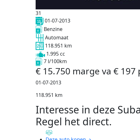
31
01-07-2013
Benzine
Automaat
118.951 km
1.995 cc
7 l/100km
€
15.750
marge
va
€
197
01-07-2013
118.951 km
Interesse in deze Sub
Regel het direct
.
Deze auto kopen