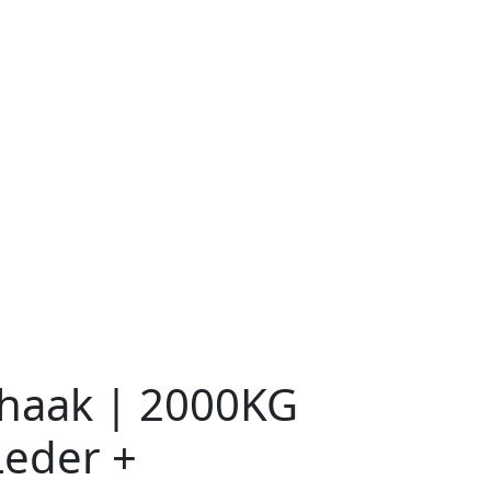
khaak | 2000KG
Leder +