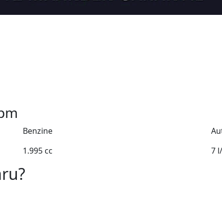
pm
Benzine
Au
1.995 cc
7 
aru?