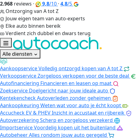
2.968
reviews
·
9,8
/10
·
4,8
/5
Ontzorging van A tot Z
Jouw eigen team van auto-experts
Elke auto binnen bereik
Verdient zich dubbel en dwars terug
Alle diensten
Aankoopservice
Volledig ontzorgd kopen van A tot Z
Verkoopservice
Zorgeloos verkopen voor de beste deal
Autofinanciering
Financieren en leasen op maat
Zoekservice
Doelgericht naar jouw ideale auto
Kentekencheck
Autoverleden zonder geheimen
Aankoopkeuring
Weten wat voor auto je écht koopt
Accucheck EV & PHEV
Inzicht in accustaat en rijbereik
Autoverzekering
Scherp en zorgeloos verzekerd
Importservice
Voordelig kopen uit het buitenland
Autobeheer
Alles rondom jouw auto geregeld