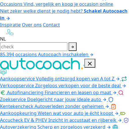
Occasions
Vind, vergelijk en koop je occasion online
Niet zeker welke dienst je nodig hebt?
Schakel Autocoach
in
Inspiratie
Over ons
Contact
NL
85.394
occasions
Autocoach inschakelen
Aankoopservice
Volledig ontzorgd kopen van A tot Z
Verkoopservice
Zorgeloos verkopen voor de beste deal
Autofinanciering
Financieren en leasen op maat
Zoekservice
Doelgericht naar jouw ideale auto
Kentekencheck
Autoverleden zonder geheimen
Aankoopkeuring
Weten wat voor auto je écht koopt
Accucheck EV & PHEV
Inzicht in accustaat en rijbereik
Autoverzekering
Scherp en zorgeloos verzekerd